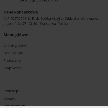
Dane kontaktowe
NIP: 5272604418, Euvic Spółka Akcyjna Oddział w Warszawie,
Jagiellońska 78, 03-301 Warszawa, Polska
Menu główne
Strona główna
Mapa sklepu
Producenci
Moje konto
Promocje
Kontakt
Przechowalnia