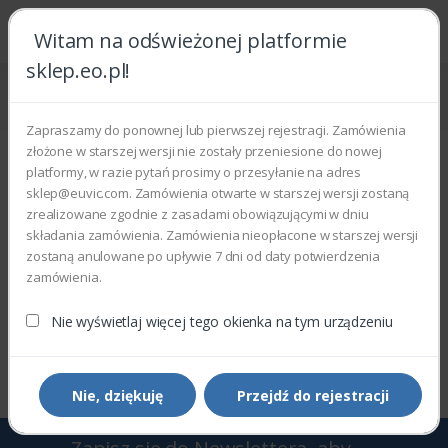
Witam na odświeżonej platformie
sklep.eo.pl!
Strona główna
Akcesoria i materiały eksploatacyjne
Urządzenia drukujące
Atramenty
Zapraszamy do ponownej lub pierwszej rejestracji. Zamówienia
Atramenty
złożone w starszej wersji nie zostały przeniesione do nowej
platformy, w razie pytań prosimy o przesyłanie na adres
Wyświetlono 0–0 z 0 wyników
sklep@euvic.com. Zamówienia otwarte w starszej wersji zostaną
zrealizowane zgodnie z zasadami obowiązującymi w dniu
składania zamówienia. Zamówienia nieopłacone w starszej wersji
Filtry
Sortowanie domyślne
zostaną anulowane po upływie 7 dni od daty potwierdzenia
zamówienia.
Nie wyświetlaj więcej tego okienka na tym urządzeniu
Wyświetlono 0–0 z 0 wyników
Nie, dziękuję
Przejdź do rejestracji