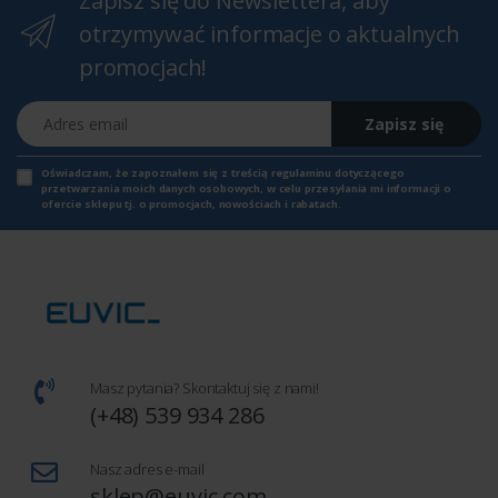
Zapisz się do Newslettera, aby
otrzymywać informacje o aktualnych
promocjach!
Adres email
Zapisz się
Oświadczam, że zapoznałem się z
treścią regulaminu
dotyczącego
przetwarzania moich danych osobowych, w celu przesyłania mi informacji o
ofercie sklepu tj. o promocjach, nowościach i rabatach.
Masz pytania? Skontaktuj się z nami!
(+48) 539 934 286
Nasz adres e-mail
sklep@euvic.com