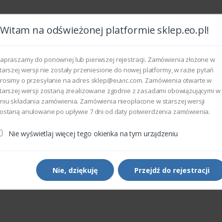
Witam na odświeżonej platformie sklep.eo.pl!
Wszyst
apraszamy do ponownej lub pierwszej rejestracji. Zamówienia złożone w
tarszej wersji nie zostały przeniesione do nowej platformy, w razie pytań
rosimy o przesyłanie na adres sklep@euvic.com. Zamówienia otwarte w
eksploatacyjne
tarszej wersji zostaną zrealizowane zgodnie z zasadami obowiązującymi w
niu składania zamówienia. Zamówienia nieopłacone w starszej wersji
ostaną anulowane po upływie 7 dni od daty potwierdzenia zamówienia.
Nie wyświetlaj więcej tego okienka na tym urządzeniu
Kontakt
Nie, dziękuję
Przejdź do rejestracji