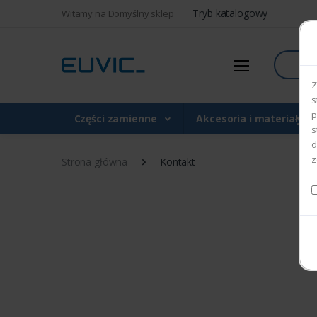
Tryb katalogowy
Witamy na Domyślny sklep
Szukaj
Z
s
p
Części zamienne
Akcesoria i materiały 
s
d
z
Strona główna
Kontakt