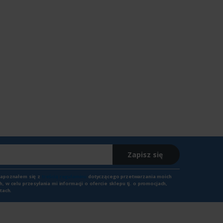
Zapisz się
zapoznałem się z
treścią regulaminu
dotyczącego przetwarzania moich
 w celu przesyłania mi informacji o ofercie sklepu tj. o promocjach,
tach.