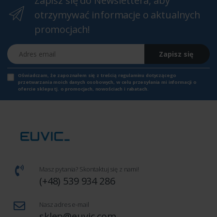
Zapisz się do Newslettera, aby
otrzymywać informacje o aktualnych
promocjach!
Adres email
Zapisz się
Oświadczam, że zapoznałem się z
treścią regulaminu
dotyczącego
przetwarzania moich danych osobowych, w celu przesyłania mi informacji o
ofercie sklepu tj. o promocjach, nowościach i rabatach.
Masz pytania? Skontaktuj się z nami!
(+48) 539 934 286
Nasz adres e-mail
sklep@euvic.com