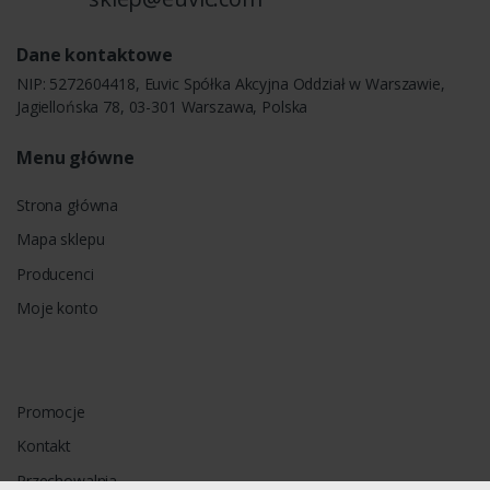
Dane kontaktowe
NIP: 5272604418, Euvic Spółka Akcyjna Oddział w Warszawie,
Jagiellońska 78, 03-301 Warszawa, Polska
Menu główne
Strona główna
Mapa sklepu
Producenci
Moje konto
Promocje
Kontakt
Przechowalnia