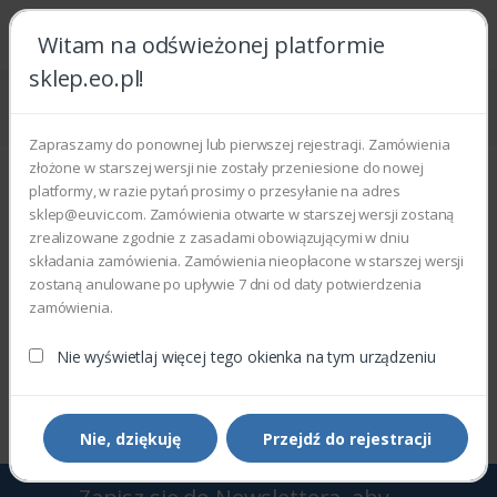
Witam na odświeżonej platformie
sklep.eo.pl!
Strona główna
Części zamienne
Części do sprzętów AGD
Części do piekarników
Zapraszamy do ponownej lub pierwszej rejestracji. Zamówienia
Części do piekarników
złożone w starszej wersji nie zostały przeniesione do nowej
platformy, w razie pytań prosimy o przesyłanie na adres
Wyświetlono 0–0 z 0 wyników
sklep@euvic.com. Zamówienia otwarte w starszej wersji zostaną
zrealizowane zgodnie z zasadami obowiązującymi w dniu
składania zamówienia. Zamówienia nieopłacone w starszej wersji
Filtry
Sortowanie domyślne
zostaną anulowane po upływie 7 dni od daty potwierdzenia
zamówienia.
Nie wyświetlaj więcej tego okienka na tym urządzeniu
Wyświetlono 0–0 z 0 wyników
Nie, dziękuję
Przejdź do rejestracji