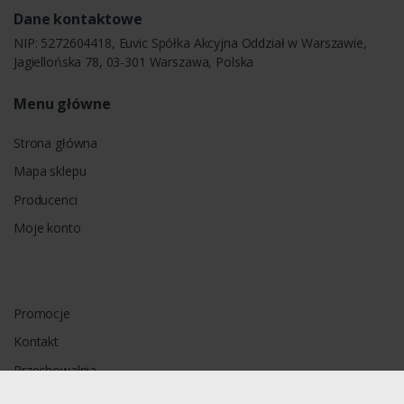
Dane kontaktowe
NIP: 5272604418, Euvic Spółka Akcyjna Oddział w Warszawie,
Jagiellońska 78, 03-301 Warszawa, Polska
Menu główne
Strona główna
Mapa sklepu
Producenci
Moje konto
Promocje
Kontakt
Przechowalnia