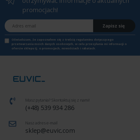
otrzymywać informacje o aktualnych
promocjach!
Adres email
Zapisz się
Oświadczam, że zapoznałem się z
treścią regulaminu
dotyczącego
przetwarzania moich danych osobowych, w celu przesyłania mi informacji o
ofercie sklepu tj. o promocjach, nowościach i rabatach.
Masz pytania? Skontaktuj się z nami!
(+48) 539 934 286
Nasz adres e-mail
sklep@euvic.com