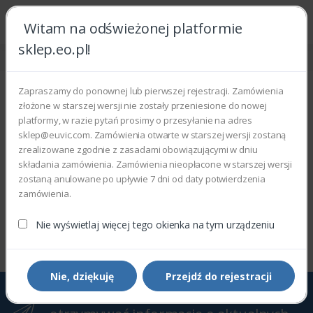
Witam na odświeżonej platformie
sklep.eo.pl!
Strona główna
CopyCentre
D95 CopierPrinter
D95 CopierPrinter
Zapraszamy do ponownej lub pierwszej rejestracji. Zamówienia
złożone w starszej wersji nie zostały przeniesione do nowej
Wyświetlono 0–0 z 0 wyników
platformy, w razie pytań prosimy o przesyłanie na adres
sklep@euvic.com. Zamówienia otwarte w starszej wersji zostaną
Filtry
Sortowanie domyślne
zrealizowane zgodnie z zasadami obowiązującymi w dniu
składania zamówienia. Zamówienia nieopłacone w starszej wersji
zostaną anulowane po upływie 7 dni od daty potwierdzenia
zamówienia.
Wyświetlono 0–0 z 0 wyników
Nie wyświetlaj więcej tego okienka na tym urządzeniu
Nie, dziękuję
Przejdź do rejestracji
Zapisz się do Newslettera, aby