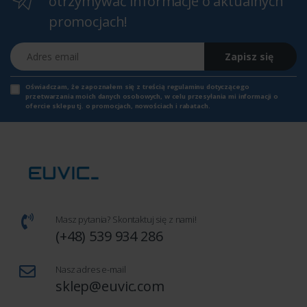
otrzymywać informacje o aktualnych
promocjach!
Adres email
Zapisz się
Oświadczam, że zapoznałem się z
treścią regulaminu
dotyczącego
przetwarzania moich danych osobowych, w celu przesyłania mi informacji o
ofercie sklepu tj. o promocjach, nowościach i rabatach.
Masz pytania? Skontaktuj się z nami!
(+48) 539 934 286
Nasz adres e-mail
sklep@euvic.com