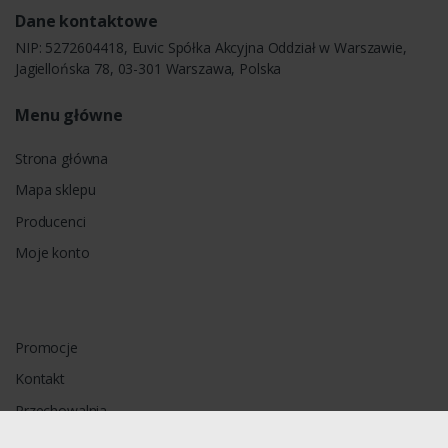
Dane kontaktowe
NIP: 5272604418, Euvic Spółka Akcyjna Oddział w Warszawie,
Jagiellońska 78, 03-301 Warszawa, Polska
Menu główne
Strona główna
Mapa sklepu
Producenci
Moje konto
Promocje
Kontakt
Przechowalnia