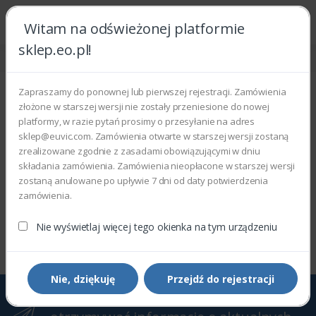
Witam na odświeżonej platformie
sklep.eo.pl!
Strona główna
DocumentCentre
DocumentCentre 420
DocumentCentre 420
Zapraszamy do ponownej lub pierwszej rejestracji. Zamówienia
złożone w starszej wersji nie zostały przeniesione do nowej
Wyświetlono 0–0 z 0 wyników
platformy, w razie pytań prosimy o przesyłanie na adres
sklep@euvic.com. Zamówienia otwarte w starszej wersji zostaną
Filtry
Sortowanie domyślne
zrealizowane zgodnie z zasadami obowiązującymi w dniu
składania zamówienia. Zamówienia nieopłacone w starszej wersji
zostaną anulowane po upływie 7 dni od daty potwierdzenia
zamówienia.
Wyświetlono 0–0 z 0 wyników
Nie wyświetlaj więcej tego okienka na tym urządzeniu
Nie, dziękuję
Przejdź do rejestracji
Zapisz się do Newslettera, aby