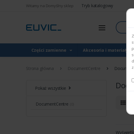
Tryb katalogowy
Witamy na Domyślny sklep
Szukaj
Z
s
p
Części zamienne
Akcesoria i materiały 
s
d
z
Strona główna
DocumentCentre
Document
Docu
Pokaż wszystkie
DocumentCentre
(0)
Wyświetl