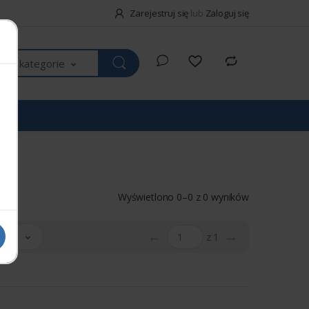
Zarejestruj się
lub
Zaloguj się
kie kategorie
Wyświetlono 0–0 z 0 wyników
←
→
 20
z 1