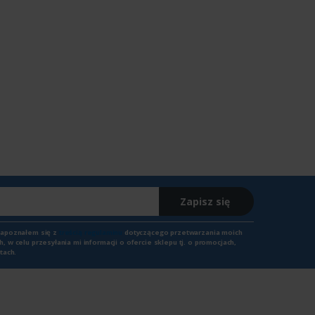
Zapisz się
zapoznałem się z
treścią regulaminu
dotyczącego przetwarzania moich
 w celu przesyłania mi informacji o ofercie sklepu tj. o promocjach,
tach.