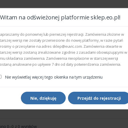
Witam na odświeżonej platformie sklep.eo.pl!
Wszyst
apraszamy do ponownej lub pierwszej rejestracji. Zamówienia złożone w
tarszej wersji nie zostały przeniesione do nowej platformy, w razie pytań
rosimy o przesyłanie na adres sklep@euvic.com. Zamówienia otwarte w
eksploatacyjne
tarszej wersji zostaną zrealizowane zgodnie z zasadami obowiązującymi w
niu składania zamówienia. Zamówienia nieopłacone w starszej wersji
ostaną anulowane po upływie 7 dni od daty potwierdzenia zamówienia.
Centre 535
Nie wyświetlaj więcej tego okienka na tym urządzeniu
mentCentre 535
Nie, dziękuję
Przejdź do rejestracji
Sortowanie domyślne
Pokaż
ono 0–0 z 0 wyników