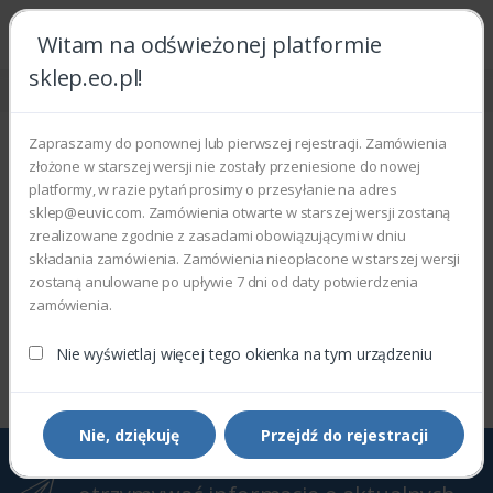
Witam na odświeżonej platformie
sklep.eo.pl!
Strona główna
Urządzenia
Ekrany i monitory
Ekrany zewnętrzne
Ekrany zewnętrzne
Zapraszamy do ponownej lub pierwszej rejestracji. Zamówienia
złożone w starszej wersji nie zostały przeniesione do nowej
Wyświetlono 0–0 z 0 wyników
platformy, w razie pytań prosimy o przesyłanie na adres
sklep@euvic.com. Zamówienia otwarte w starszej wersji zostaną
Filtry
Sortowanie domyślne
zrealizowane zgodnie z zasadami obowiązującymi w dniu
składania zamówienia. Zamówienia nieopłacone w starszej wersji
zostaną anulowane po upływie 7 dni od daty potwierdzenia
zamówienia.
Wyświetlono 0–0 z 0 wyników
Nie wyświetlaj więcej tego okienka na tym urządzeniu
Nie, dziękuję
Przejdź do rejestracji
Zapisz się do Newslettera, aby