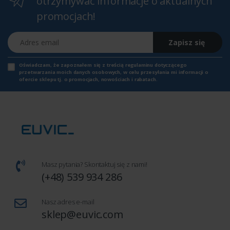
otrzymywać informacje o aktualnych
promocjach!
Adres email
Zapisz się
Oświadczam, że zapoznałem się z
treścią regulaminu
dotyczącego
przetwarzania moich danych osobowych, w celu przesyłania mi informacji o
ofercie sklepu tj. o promocjach, nowościach i rabatach.
Masz pytania? Skontaktuj się z nami!
(+48) 539 934 286
Nasz adres e-mail
sklep@euvic.com