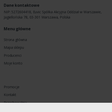
Dane kontaktowe
NIP: 5272604418, Euvic Spółka Akcyjna Oddział w Warszawie,
Jagiellońska 78, 03-301 Warszawa, Polska
Menu główne
Strona główna
Mapa sklepu
Producenci
Moje konto
Promocje
Kontakt
Przechowalnia