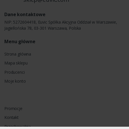
Dane kontaktowe
NIP: 5272604418, Euvic Spółka Akcyjna Oddział w Warszawie,
Jagiellońska 78, 03-301 Warszawa, Polska
Menu główne
Strona główna
Mapa sklepu
Producenci
Moje konto
Promocje
Kontakt
Przechowalnia