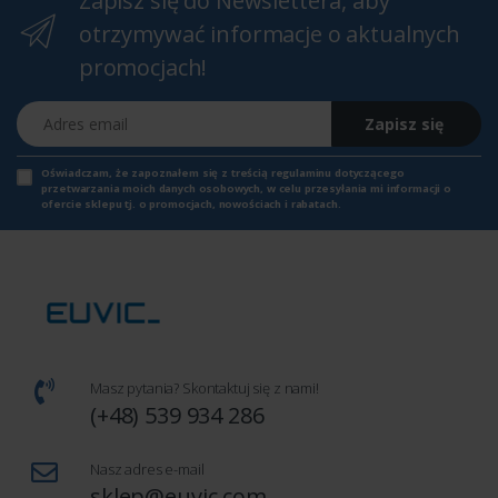
Zapisz się do Newslettera, aby
otrzymywać informacje o aktualnych
promocjach!
Adres email
Zapisz się
Oświadczam, że zapoznałem się z
treścią regulaminu
dotyczącego
przetwarzania moich danych osobowych, w celu przesyłania mi informacji o
ofercie sklepu tj. o promocjach, nowościach i rabatach.
Masz pytania? Skontaktuj się z nami!
(+48) 539 934 286
Nasz adres e-mail
sklep@euvic.com