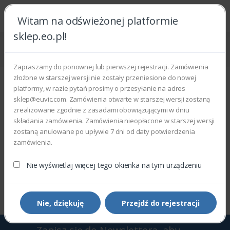
Witam na odświeżonej platformie
sklep.eo.pl!
Strona główna
Części zamienne
Części do sprzętu komputerowego
Klawiatury
Zapraszamy do ponownej lub pierwszej rejestracji. Zamówienia
Klawiatury
złożone w starszej wersji nie zostały przeniesione do nowej
platformy, w razie pytań prosimy o przesyłanie na adres
Wyświetlono 0–0 z 0 wyników
sklep@euvic.com. Zamówienia otwarte w starszej wersji zostaną
zrealizowane zgodnie z zasadami obowiązującymi w dniu
składania zamówienia. Zamówienia nieopłacone w starszej wersji
Filtry
Sortowanie domyślne
zostaną anulowane po upływie 7 dni od daty potwierdzenia
zamówienia.
Nie wyświetlaj więcej tego okienka na tym urządzeniu
Wyświetlono 0–0 z 0 wyników
Nie, dziękuję
Przejdź do rejestracji