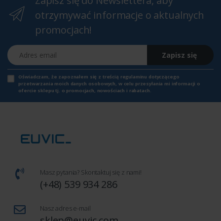
Zapisz się do Newslettera, aby
otrzymywać informacje o aktualnych
promocjach!
Adres email
Zapisz się
Oświadczam, że zapoznałem się z
treścią regulaminu
dotyczącego
przetwarzania moich danych osobowych, w celu przesyłania mi informacji o
ofercie sklepu tj. o promocjach, nowościach i rabatach.
Masz pytania? Skontaktuj się z nami!
(+48) 539 934 286
Nasz adres e-mail
sklep@euvic.com