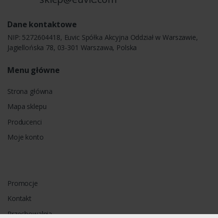
Dane kontaktowe
NIP: 5272604418, Euvic Spółka Akcyjna Oddział w Warszawie,
Jagiellońska 78, 03-301 Warszawa, Polska
Menu główne
Strona główna
Mapa sklepu
Producenci
Moje konto
Promocje
Kontakt
Przechowalnia