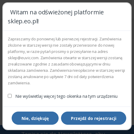
Witam na odświeżonej platformie
sklep.eo.pl!
Strona główna
Urządzenia
Ekrany i monitory
Monitory interaktywne
Zapraszamy do ponownej lub pierwszej rejestracji. Zamówienia
Monitory interaktywne
złożone w starszej wersji nie zostały przeniesione do nowej
platformy, w razie pytań prosimy o przesyłanie na adres
Wyświetlono 0–0 z 0 wyników
sklep@euvic.com. Zamówienia otwarte w starszej wersji zostaną
zrealizowane zgodnie z zasadami obowiązującymi w dniu
składania zamówienia. Zamówienia nieopłacone w starszej wersji
Filtry
Sortowanie domyślne
zostaną anulowane po upływie 7 dni od daty potwierdzenia
zamówienia.
Nie wyświetlaj więcej tego okienka na tym urządzeniu
Wyświetlono 0–0 z 0 wyników
Nie, dziękuję
Przejdź do rejestracji