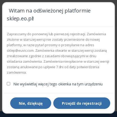
Witam na odświeżonej platformie
sklep.eo.pl!
Strona główna
Usługi
Naprawa
Naprawa
Zapraszamy do ponownej lub pierwszej rejestracji. Zamówienia
złożone w starszej wersji nie zostały przeniesione do nowej
Wyświetlono 0–0 z 0 wyników
platformy, w razie pytań prosimy o przesyłanie na adres
sklep@euvic.com. Zamówienia otwarte w starszej wersji zostaną
Zapraszamy do zapoznania się z aktualną ofertą
zrealizowane zgodnie z zasadami obowiązującymi w dniu
składania zamówienia. Zamówienia nieopłacone w starszej wersji
Filtry
Sortowanie domyślne
zostaną anulowane po upływie 7 dni od daty potwierdzenia
zamówienia.
Nie wyświetlaj więcej tego okienka na tym urządzeniu
Wyświetlono 0–0 z 0 wyników
Nie, dziękuję
Przejdź do rejestracji