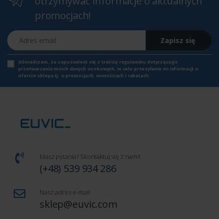
otrzymywać informacje o aktualnych
promocjach!
Adres email
Zapisz się
Oświadczam, że zapoznałem się z
treścią regulaminu
dotyczącego
przetwarzania moich danych osobowych, w celu przesyłania mi informacji o
ofercie sklepu tj. o promocjach, nowościach i rabatach.
Masz pytania? Skontaktuj się z nami!
(+48) 539 934 286
Nasz adres e-mail
sklep@euvic.com