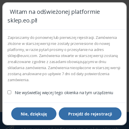
Witam na odświeżonej platformie
sklep.eo.pl!
Strona główna
Light Production
P4110 CopierPrinter
P4110 CopierPrinter
Zapraszamy do ponownej lub pierwszej rejestracji. Zamówienia
złożone w starszej wersji nie zostały przeniesione do nowej
Wyświetlono 0–0 z 0 wyników
platformy, w razie pytań prosimy o przesyłanie na adres
sklep@euvic.com. Zamówienia otwarte w starszej wersji zostaną
Filtry
Sortowanie domyślne
zrealizowane zgodnie z zasadami obowiązującymi w dniu
składania zamówienia. Zamówienia nieopłacone w starszej wersji
zostaną anulowane po upływie 7 dni od daty potwierdzenia
zamówienia.
Wyświetlono 0–0 z 0 wyników
Nie wyświetlaj więcej tego okienka na tym urządzeniu
Nie, dziękuję
Przejdź do rejestracji
Zapisz się do Newslettera, aby