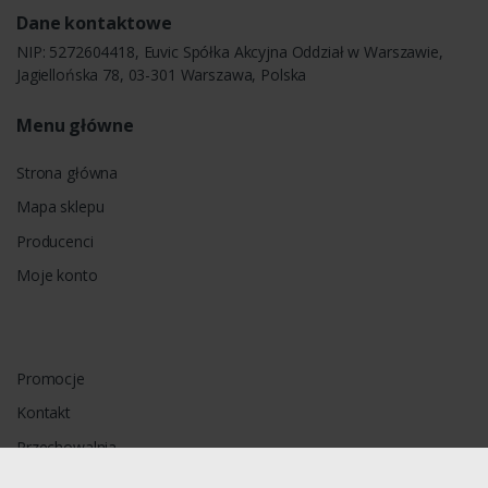
Dane kontaktowe
NIP: 5272604418, Euvic Spółka Akcyjna Oddział w Warszawie,
Jagiellońska 78, 03-301 Warszawa, Polska
Menu główne
Strona główna
Mapa sklepu
Producenci
Moje konto
Promocje
Kontakt
Przechowalnia