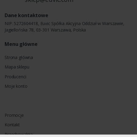
Dane kontaktowe
NIP: 5272604418, Euvic Spółka Akcyjna Oddział w Warszawie,
Jagiellońska 78, 03-301 Warszawa, Polska
Menu główne
Strona główna
Mapa sklepu
Producenci
Moje konto
Promocje
Kontakt
Przechowalnia