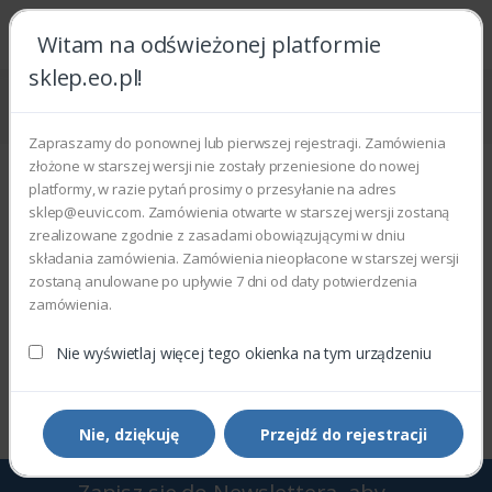
Witam na odświeżonej platformie
sklep.eo.pl!
Strona główna
Akcesoria i materiały eksploatacyjne
Urządzenia drukujące
Papier
Zapraszamy do ponownej lub pierwszej rejestracji. Zamówienia
Papier
złożone w starszej wersji nie zostały przeniesione do nowej
platformy, w razie pytań prosimy o przesyłanie na adres
Wyświetlono 0–0 z 0 wyników
sklep@euvic.com. Zamówienia otwarte w starszej wersji zostaną
zrealizowane zgodnie z zasadami obowiązującymi w dniu
składania zamówienia. Zamówienia nieopłacone w starszej wersji
Filtry
Sortowanie domyślne
zostaną anulowane po upływie 7 dni od daty potwierdzenia
zamówienia.
Nie wyświetlaj więcej tego okienka na tym urządzeniu
Wyświetlono 0–0 z 0 wyników
Nie, dziękuję
Przejdź do rejestracji