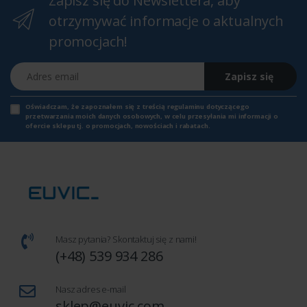
Zapisz się do Newslettera, aby
otrzymywać informacje o aktualnych
promocjach!
Adres email
Zapisz się
Oświadczam, że zapoznałem się z
treścią regulaminu
dotyczącego
przetwarzania moich danych osobowych, w celu przesyłania mi informacji o
ofercie sklepu tj. o promocjach, nowościach i rabatach.
Masz pytania? Skontaktuj się z nami!
(+48) 539 934 286
Nasz adres e-mail
sklep@euvic.com