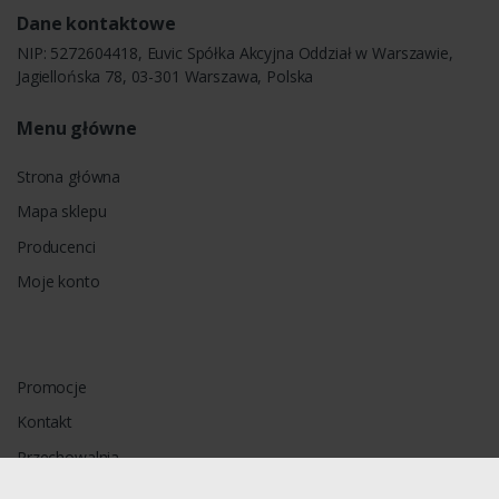
Dane kontaktowe
NIP: 5272604418, Euvic Spółka Akcyjna Oddział w Warszawie,
Jagiellońska 78, 03-301 Warszawa, Polska
Menu główne
Strona główna
Mapa sklepu
Producenci
Moje konto
Promocje
Kontakt
Przechowalnia