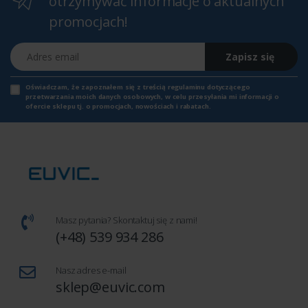
otrzymywać informacje o aktualnych
promocjach!
Adres email
Zapisz się
Oświadczam, że zapoznałem się z
treścią regulaminu
dotyczącego
przetwarzania moich danych osobowych, w celu przesyłania mi informacji o
ofercie sklepu tj. o promocjach, nowościach i rabatach.
Masz pytania? Skontaktuj się z nami!
(+48) 539 934 286
Nasz adres e-mail
sklep@euvic.com