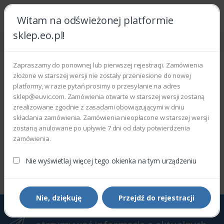
Witam na odświeżonej platformie
sklep.eo.pl!
Strona główna
Phaser
Phaser 3600
Phaser 3600
Zapraszamy do ponownej lub pierwszej rejestracji. Zamówienia
złożone w starszej wersji nie zostały przeniesione do nowej
Wyświetlono 0–0 z 0 wyników
platformy, w razie pytań prosimy o przesyłanie na adres
sklep@euvic.com. Zamówienia otwarte w starszej wersji zostaną
Filtry
Sortowanie domyślne
zrealizowane zgodnie z zasadami obowiązującymi w dniu
składania zamówienia. Zamówienia nieopłacone w starszej wersji
zostaną anulowane po upływie 7 dni od daty potwierdzenia
zamówienia.
Wyświetlono 0–0 z 0 wyników
Nie wyświetlaj więcej tego okienka na tym urządzeniu
Nie, dziękuję
Przejdź do rejestracji
Zapisz się do Newslettera, aby