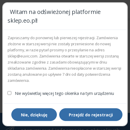
Witam na odświeżonej platformie
sklep.eo.pl!
Strona główna
Phaser
Phaser 4510
Phaser 4510
Zapraszamy do ponownej lub pierwszej rejestracji. Zamówienia
złożone w starszej wersji nie zostały przeniesione do nowej
Wyświetlono 0–0 z 0 wyników
platformy, w razie pytań prosimy o przesyłanie na adres
sklep@euvic.com. Zamówienia otwarte w starszej wersji zostaną
Filtry
Sortowanie domyślne
zrealizowane zgodnie z zasadami obowiązującymi w dniu
składania zamówienia. Zamówienia nieopłacone w starszej wersji
zostaną anulowane po upływie 7 dni od daty potwierdzenia
zamówienia.
Wyświetlono 0–0 z 0 wyników
Nie wyświetlaj więcej tego okienka na tym urządzeniu
Nie, dziękuję
Przejdź do rejestracji
Zapisz się do Newslettera, aby