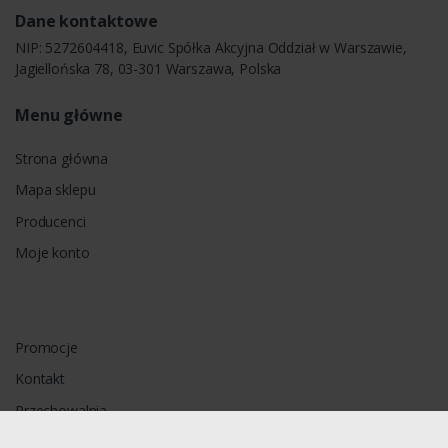
Dane kontaktowe
NIP: 5272604418, Euvic Spółka Akcyjna Oddział w Warszawie,
Jagiellońska 78, 03-301 Warszawa, Polska
Menu główne
Strona główna
Mapa sklepu
Producenci
Moje konto
Promocje
Kontakt
Przechowalnia