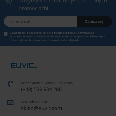
otrzymywać informacje o aktualnych
promocjach!
Adres email
Zapisz się
Oświadczam, że zapoznałem się z
treścią regulaminu
dotyczącego
przetwarzania moich danych osobowych, w celu przesyłania mi informacji o
ofercie sklepu tj. o promocjach, nowościach i rabatach.
Masz pytania? Skontaktuj się z nami!
(+48) 539 934 286
Nasz adres e-mail
sklep@euvic.com