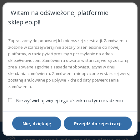
Witam na odświeżonej platformie
sklep.eo.pl!
Strona główna
Phaser
Phaser 5550
Phaser 5550
Zapraszamy do ponownej lub pierwszej rejestracji. Zamówienia
złożone w starszej wersji nie zostały przeniesione do nowej
Wyświetlono 0–0 z 0 wyników
platformy, w razie pytań prosimy o przesyłanie na adres
sklep@euvic.com. Zamówienia otwarte w starszej wersji zostaną
Filtry
Sortowanie domyślne
zrealizowane zgodnie z zasadami obowiązującymi w dniu
składania zamówienia. Zamówienia nieopłacone w starszej wersji
zostaną anulowane po upływie 7 dni od daty potwierdzenia
zamówienia.
Wyświetlono 0–0 z 0 wyników
Nie wyświetlaj więcej tego okienka na tym urządzeniu
Nie, dziękuję
Przejdź do rejestracji
Zapisz się do Newslettera, aby