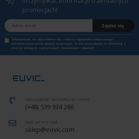
otrzymywać informacje o aktualnych
promocjach!
Adres email
Zapisz się
Oświadczam, że zapoznałem się z
treścią regulaminu
dotyczącego
przetwarzania moich danych osobowych, w celu przesyłania mi informacji o
ofercie sklepu tj. o promocjach, nowościach i rabatach.
Masz pytania? Skontaktuj się z nami!
(+48) 539 934 286
Nasz adres e-mail
sklep@euvic.com