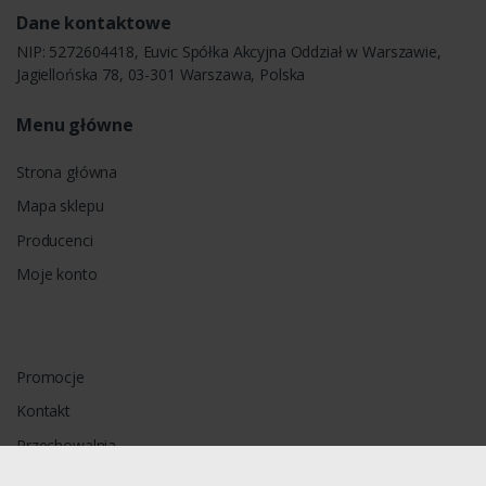
Dane kontaktowe
NIP: 5272604418, Euvic Spółka Akcyjna Oddział w Warszawie,
Jagiellońska 78, 03-301 Warszawa, Polska
Menu główne
Strona główna
Mapa sklepu
Producenci
Moje konto
Promocje
Kontakt
Przechowalnia