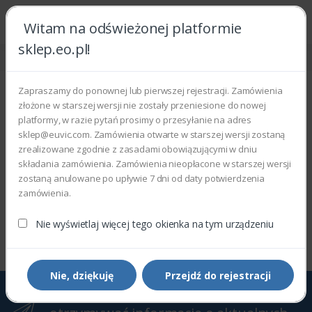
Witam na odświeżonej platformie
sklep.eo.pl!
Strona główna
Phaser
Phaser 6121MFP
Phaser 6121MFP
Zapraszamy do ponownej lub pierwszej rejestracji. Zamówienia
złożone w starszej wersji nie zostały przeniesione do nowej
Wyświetlono 0–0 z 0 wyników
platformy, w razie pytań prosimy o przesyłanie na adres
sklep@euvic.com. Zamówienia otwarte w starszej wersji zostaną
Filtry
Sortowanie domyślne
zrealizowane zgodnie z zasadami obowiązującymi w dniu
składania zamówienia. Zamówienia nieopłacone w starszej wersji
zostaną anulowane po upływie 7 dni od daty potwierdzenia
zamówienia.
Wyświetlono 0–0 z 0 wyników
Nie wyświetlaj więcej tego okienka na tym urządzeniu
Nie, dziękuję
Przejdź do rejestracji
Zapisz się do Newslettera, aby