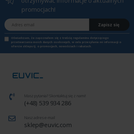
otrzymywać informacje o aktualnych
promocjach!
Adres email
Zapisz się
Oświadczam, że zapoznałem się z
treścią regulaminu
dotyczącego
przetwarzania moich danych osobowych, w celu przesyłania mi informacji o
ofercie sklepu tj. o promocjach, nowościach i rabatach.
Masz pytania? Skontaktuj się z nami!
(+48) 539 934 286
Nasz adres e-mail
sklep@euvic.com