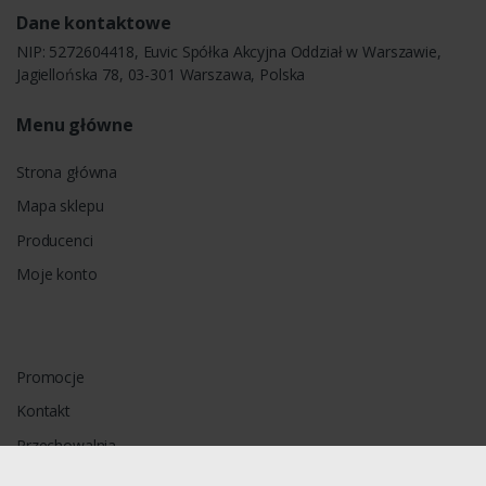
Dane kontaktowe
NIP: 5272604418, Euvic Spółka Akcyjna Oddział w Warszawie,
Jagiellońska 78, 03-301 Warszawa, Polska
Menu główne
Strona główna
Mapa sklepu
Producenci
Moje konto
Promocje
Kontakt
Przechowalnia