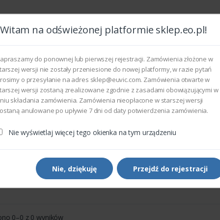
Witam na odświeżonej platformie sklep.eo.pl!
Wszyst
apraszamy do ponownej lub pierwszej rejestracji. Zamówienia złożone w
tarszej wersji nie zostały przeniesione do nowej platformy, w razie pytań
rosimy o przesyłanie na adres sklep@euvic.com. Zamówienia otwarte w
eksploatacyjne
tarszej wersji zostaną zrealizowane zgodnie z zasadami obowiązującymi w
niu składania zamówienia. Zamówienia nieopłacone w starszej wersji
ostaną anulowane po upływie 7 dni od daty potwierdzenia zamówienia.
Nie wyświetlaj więcej tego okienka na tym urządzeniu
er 6600
Nie, dziękuję
Przejdź do rejestracji
Sortowanie domyślne
Pokaż
ono 0–0 z 0 wyników