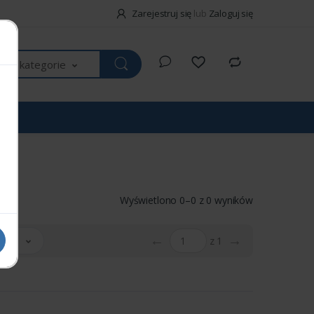
Zarejestruj się
lub
Zaloguj się
kie kategorie
Wyświetlono 0–0 z 0 wyników
←
→
 20
z 1