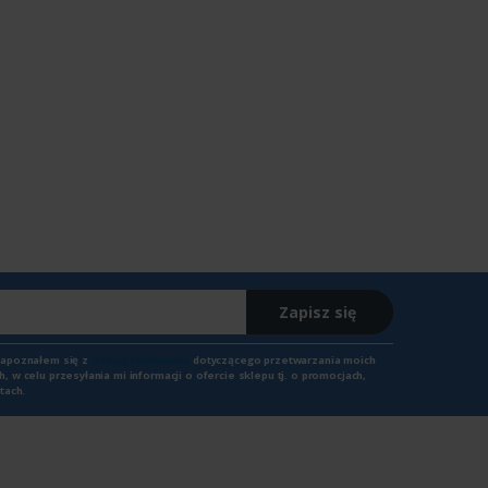
Zapisz się
zapoznałem się z
treścią regulaminu
dotyczącego przetwarzania moich
 w celu przesyłania mi informacji o ofercie sklepu tj. o promocjach,
tach.