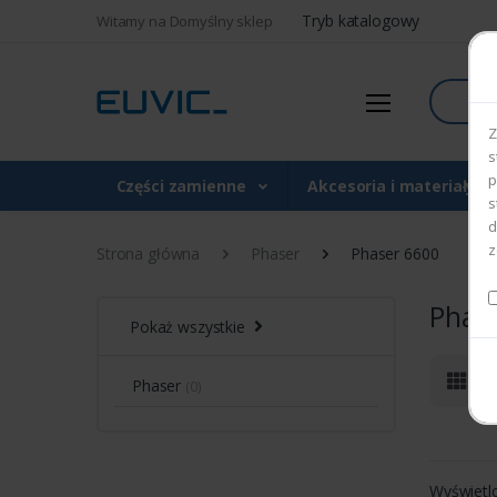
Tryb katalogowy
Witamy na Domyślny sklep
Szukaj
Z
s
p
Części zamienne
Akcesoria i materiały 
s
d
z
Strona główna
Phaser
Phaser 6600
Phas
Pokaż wszystkie
Phaser
(0)
Wyświetl