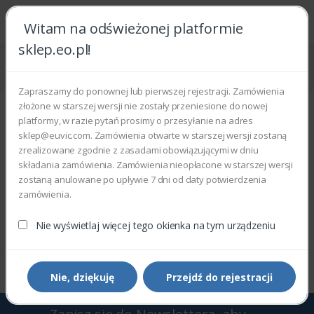
Witam na odświeżonej platformie
sklep.eo.pl!
Strona główna
Części zamienne
Części do sprzętu komputerowego
Płyty główne
Zapraszamy do ponownej lub pierwszej rejestracji. Zamówienia
Płyty główne
złożone w starszej wersji nie zostały przeniesione do nowej
platformy, w razie pytań prosimy o przesyłanie na adres
Wyświetlono 0–0 z 0 wyników
sklep@euvic.com. Zamówienia otwarte w starszej wersji zostaną
zrealizowane zgodnie z zasadami obowiązującymi w dniu
składania zamówienia. Zamówienia nieopłacone w starszej wersji
Filtry
Sortowanie domyślne
zostaną anulowane po upływie 7 dni od daty potwierdzenia
zamówienia.
Nie wyświetlaj więcej tego okienka na tym urządzeniu
Wyświetlono 0–0 z 0 wyników
Nie, dziękuję
Przejdź do rejestracji