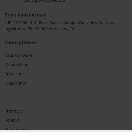
Dane kontaktowe
NIP: 5272604418, Euvic Spółka Akcyjna Oddział w Warszawie,
Jagiellońska 78, 03-301 Warszawa, Polska
Menu główne
Strona główna
Mapa sklepu
Producenci
Moje konto
Promocje
Kontakt
Przechowalnia