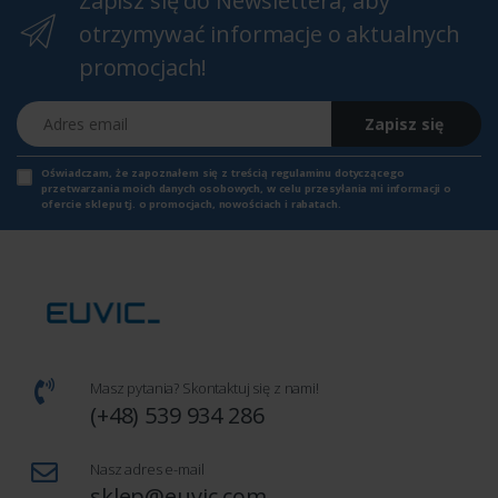
Zapisz się do Newslettera, aby
otrzymywać informacje o aktualnych
promocjach!
Adres email
Zapisz się
Oświadczam, że zapoznałem się z
treścią regulaminu
dotyczącego
przetwarzania moich danych osobowych, w celu przesyłania mi informacji o
ofercie sklepu tj. o promocjach, nowościach i rabatach.
Masz pytania? Skontaktuj się z nami!
(+48) 539 934 286
Nasz adres e-mail
sklep@euvic.com