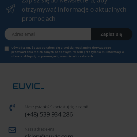
Zapisz się do Newslettera, aby
otrzymywać informacje o aktualnych
promocjach!
Adres email
Zapisz się
Oświadczam, że zapoznałem się z
treścią regulaminu
dotyczącego
przetwarzania moich danych osobowych, w celu przesyłania mi informacji o
ofercie sklepu tj. o promocjach, nowościach i rabatach.
Masz pytania? Skontaktuj się z nami!
(+48) 539 934 286
Nasz adres e-mail
sklep@euvic.com