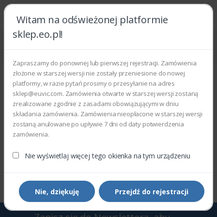
Witam na odświeżonej platformie
sklep.eo.pl!
Strona główna
Części zamienne
Części do drukarek i kopiarek
Płyty główne
Zapraszamy do ponownej lub pierwszej rejestracji. Zamówienia
Płyty główne
złożone w starszej wersji nie zostały przeniesione do nowej
platformy, w razie pytań prosimy o przesyłanie na adres
Wyświetlono 0–0 z 0 wyników
sklep@euvic.com. Zamówienia otwarte w starszej wersji zostaną
zrealizowane zgodnie z zasadami obowiązującymi w dniu
składania zamówienia. Zamówienia nieopłacone w starszej wersji
Filtry
Sortowanie domyślne
zostaną anulowane po upływie 7 dni od daty potwierdzenia
zamówienia.
Nie wyświetlaj więcej tego okienka na tym urządzeniu
Wyświetlono 0–0 z 0 wyników
Nie, dziękuję
Przejdź do rejestracji