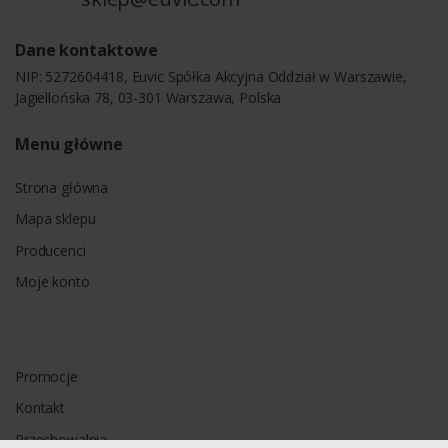
Dane kontaktowe
NIP: 5272604418, Euvic Spółka Akcyjna Oddział w Warszawie,
Jagiellońska 78, 03-301 Warszawa, Polska
Menu główne
Strona główna
Mapa sklepu
Producenci
Moje konto
Promocje
Kontakt
Przechowalnia