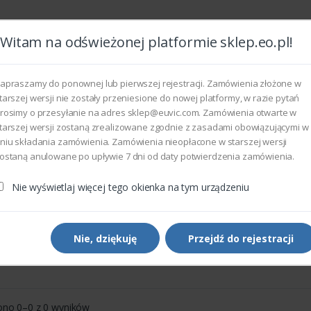
Witam na odświeżonej platformie sklep.eo.pl!
Wszyst
apraszamy do ponownej lub pierwszej rejestracji. Zamówienia złożone w
tarszej wersji nie zostały przeniesione do nowej platformy, w razie pytań
rosimy o przesyłanie na adres sklep@euvic.com. Zamówienia otwarte w
eksploatacyjne
tarszej wersji zostaną zrealizowane zgodnie z zasadami obowiązującymi w
niu składania zamówienia. Zamówienia nieopłacone w starszej wersji
ostaną anulowane po upływie 7 dni od daty potwierdzenia zamówienia.
 sprzętu komputerowego
Radiatory
Nie wyświetlaj więcej tego okienka na tym urządzeniu
tory
Nie, dziękuję
Przejdź do rejestracji
Sortowanie domyślne
Pokaż
ono 0–0 z 0 wyników