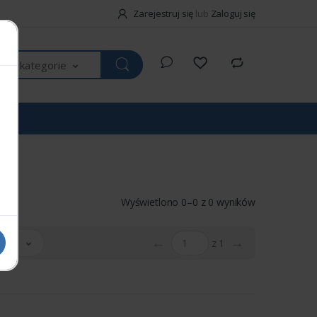
Zarejestruj się
lub
Zaloguj się
kie kategorie
Wyświetlono 0–0 z 0 wyników
←
→
 20
z 1