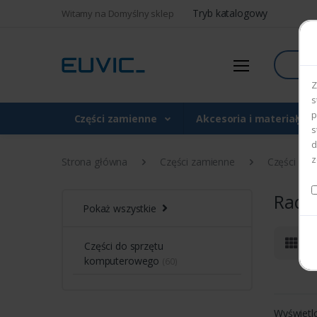
Tryb katalogowy
Witamy na Domyślny sklep
Szukaj
Z
s
p
Części zamienne
Akcesoria i materiały 
s
d
z
Strona główna
Części zamienne
Części do
Radia
Pokaż wszystkie
Części do sprzętu
komputerowego
(60)
Wyświetl