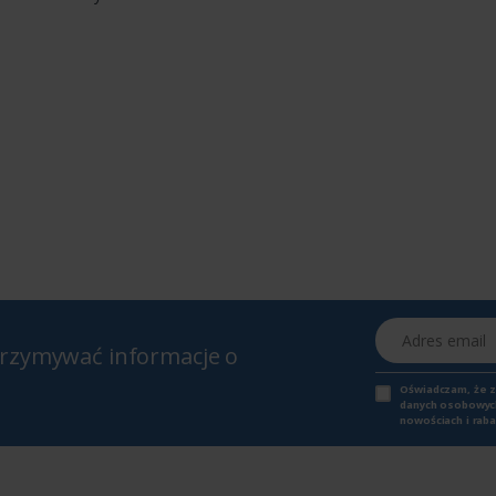
Adres email
otrzymywać informacje o
Oświadczam, że 
danych osobowych,
nowościach i raba