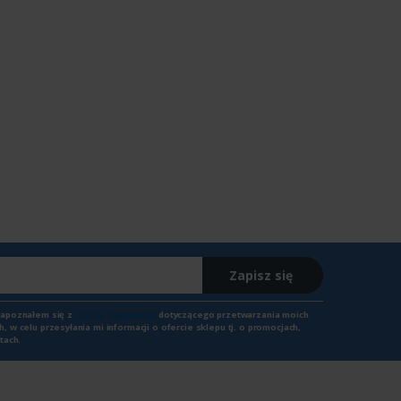
Zapisz się
zapoznałem się z
treścią regulaminu
dotyczącego przetwarzania moich
 w celu przesyłania mi informacji o ofercie sklepu tj. o promocjach,
tach.