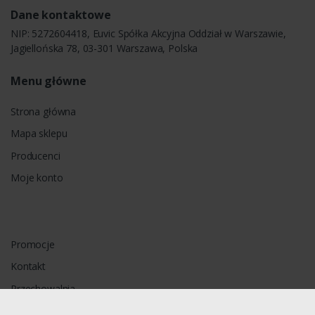
Dane kontaktowe
NIP: 5272604418, Euvic Spółka Akcyjna Oddział w Warszawie,
Jagiellońska 78, 03-301 Warszawa, Polska
Menu główne
Strona główna
Mapa sklepu
Producenci
Moje konto
Promocje
Kontakt
Przechowalnia