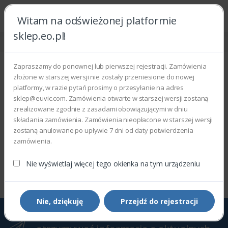
Witam na odświeżonej platformie
sklep.eo.pl!
Strona główna
Urządzenia
Ekrany i monitory
Smart signage
Smart signage
Zapraszamy do ponownej lub pierwszej rejestracji. Zamówienia
złożone w starszej wersji nie zostały przeniesione do nowej
Wyświetlono 0–0 z 0 wyników
platformy, w razie pytań prosimy o przesyłanie na adres
sklep@euvic.com. Zamówienia otwarte w starszej wersji zostaną
Filtry
Sortowanie domyślne
zrealizowane zgodnie z zasadami obowiązującymi w dniu
składania zamówienia. Zamówienia nieopłacone w starszej wersji
zostaną anulowane po upływie 7 dni od daty potwierdzenia
zamówienia.
Wyświetlono 0–0 z 0 wyników
Nie wyświetlaj więcej tego okienka na tym urządzeniu
Nie, dziękuję
Przejdź do rejestracji
Zapisz się do Newslettera, aby