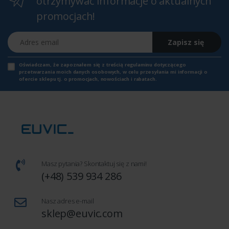
otrzymywać informacje o aktualnych
promocjach!
Adres email
Zapisz się
Oświadczam, że zapoznałem się z
treścią regulaminu
dotyczącego
przetwarzania moich danych osobowych, w celu przesyłania mi informacji o
ofercie sklepu tj. o promocjach, nowościach i rabatach.
Masz pytania? Skontaktuj się z nami!
(+48) 539 934 286
Nasz adres e-mail
sklep@euvic.com