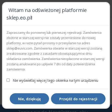
Witam na odświeżonej platformie
sklep.eo.pl!
Strona główna
Akcesoria i materiały eksploatacyjne
Komputerowe
Stacje dokujące
Zapraszamy do ponownej lub pierwszej rejestracji. Zamówienia
Stacje dokujące
złożone w starszej wersji nie zostały przeniesione do nowej
platformy, w razie pytań prosimy o przesyłanie na adres
Wyświetlono 0–0 z 0 wyników
sklep@euvic.com. Zamówienia otwarte w starszej wersji zostaną
zrealizowane zgodnie z zasadami obowiązującymi w dniu
składania zamówienia. Zamówienia nieopłacone w starszej wersji
Filtry
Sortowanie domyślne
zostaną anulowane po upływie 7 dni od daty potwierdzenia
zamówienia.
Nie wyświetlaj więcej tego okienka na tym urządzeniu
Wyświetlono 0–0 z 0 wyników
Nie, dziękuję
Przejdź do rejestracji