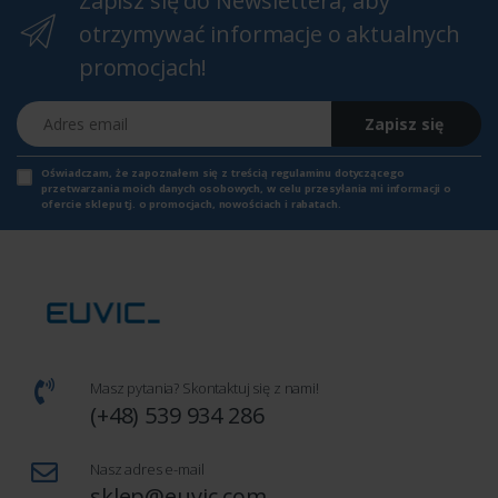
Zapisz się do Newslettera, aby
otrzymywać informacje o aktualnych
promocjach!
Adres email
Zapisz się
Oświadczam, że zapoznałem się z
treścią regulaminu
dotyczącego
przetwarzania moich danych osobowych, w celu przesyłania mi informacji o
ofercie sklepu tj. o promocjach, nowościach i rabatach.
Masz pytania? Skontaktuj się z nami!
(+48) 539 934 286
Nasz adres e-mail
sklep@euvic.com