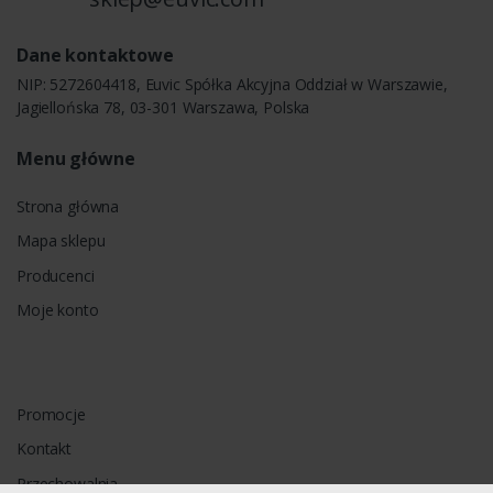
Dane kontaktowe
NIP: 5272604418, Euvic Spółka Akcyjna Oddział w Warszawie,
Jagiellońska 78, 03-301 Warszawa, Polska
Menu główne
Strona główna
Mapa sklepu
Producenci
Moje konto
Promocje
Kontakt
Przechowalnia