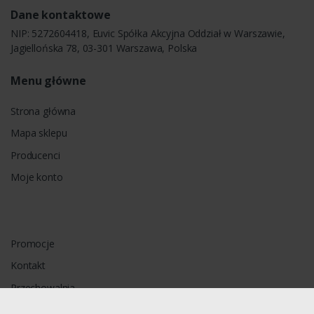
Dane kontaktowe
NIP: 5272604418, Euvic Spółka Akcyjna Oddział w Warszawie,
Jagiellońska 78, 03-301 Warszawa, Polska
Menu główne
Strona główna
Mapa sklepu
Producenci
Moje konto
Promocje
Kontakt
Przechowalnia