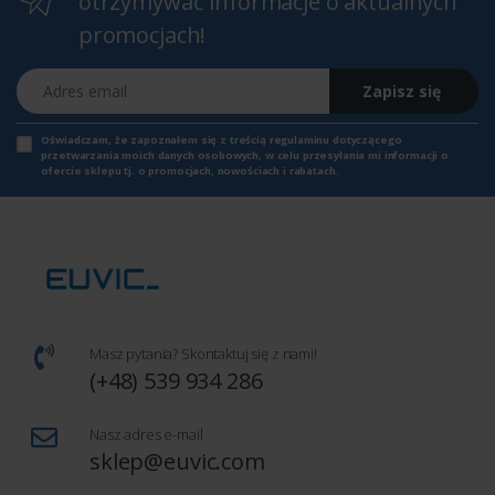
otrzymywać informacje o aktualnych
promocjach!
Adres email
Zapisz się
Oświadczam, że zapoznałem się z
treścią regulaminu
dotyczącego
przetwarzania moich danych osobowych, w celu przesyłania mi informacji o
ofercie sklepu tj. o promocjach, nowościach i rabatach.
Masz pytania? Skontaktuj się z nami!
(+48) 539 934 286
Nasz adres e-mail
sklep@euvic.com