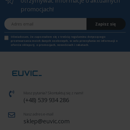
otrzymywać informacje o aktualnych
promocjach!
Adres email
Zapisz się
Oświadczam, że zapoznałem się z
treścią regulaminu
dotyczącego
przetwarzania moich danych osobowych, w celu przesyłania mi informacji o
ofercie sklepu tj. o promocjach, nowościach i rabatach.
Masz pytania? Skontaktuj się z nami!
(+48) 539 934 286
Nasz adres e-mail
sklep@euvic.com