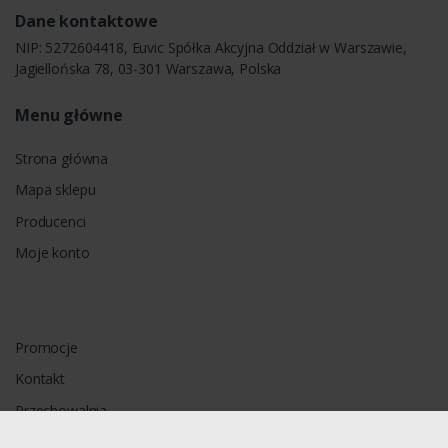
Dane kontaktowe
NIP: 5272604418, Euvic Spółka Akcyjna Oddział w Warszawie,
Jagiellońska 78, 03-301 Warszawa, Polska
Menu główne
Strona główna
Mapa sklepu
Producenci
Moje konto
Promocje
Kontakt
Przechowalnia