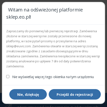
Witam na odświeżonej platformie
sklep.eo.pl!
Strona główna
Części zamienne
Części zamienne
Zapraszamy do ponownej lub pierwszej rejestracji. Zamówienia
złożone w starszej wersji nie zostały przeniesione do nowej
Wyświetlono 0–0 z 0 wyników
platformy, w razie pytań prosimy o przesyłanie na adres
sklep@euvic.com. Zamówienia otwarte w starszej wersji zostaną
Filtry
Sortowanie domyślne
zrealizowane zgodnie z zasadami obowiązującymi w dniu
składania zamówienia. Zamówienia nieopłacone w starszej wersji
zostaną anulowane po upływie 7 dni od daty potwierdzenia
zamówienia.
Wyświetlono 0–0 z 0 wyników
Nie wyświetlaj więcej tego okienka na tym urządzeniu
Nie, dziękuję
Przejdź do rejestracji
Zapisz się do Newslettera, aby