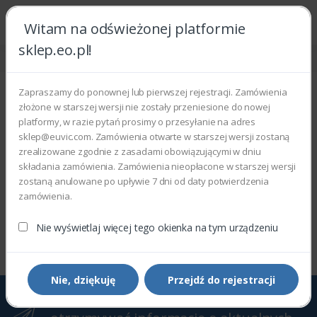
Witam na odświeżonej platformie
sklep.eo.pl!
Strona główna
DocuColor
DocuColor 1632
DocuColor 1632
Zapraszamy do ponownej lub pierwszej rejestracji. Zamówienia
złożone w starszej wersji nie zostały przeniesione do nowej
Wyświetlono 0–0 z 0 wyników
platformy, w razie pytań prosimy o przesyłanie na adres
sklep@euvic.com. Zamówienia otwarte w starszej wersji zostaną
Filtry
Sortowanie domyślne
zrealizowane zgodnie z zasadami obowiązującymi w dniu
składania zamówienia. Zamówienia nieopłacone w starszej wersji
zostaną anulowane po upływie 7 dni od daty potwierdzenia
zamówienia.
Wyświetlono 0–0 z 0 wyników
Nie wyświetlaj więcej tego okienka na tym urządzeniu
Nie, dziękuję
Przejdź do rejestracji
Zapisz się do Newslettera, aby