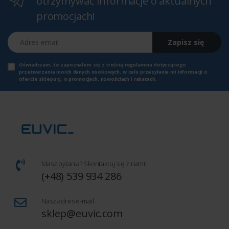
otrzymywać informacje o aktualnych
promocjach!
Adres email
Zapisz się
Oświadczam, że zapoznałem się z
treścią regulaminu
dotyczącego
przetwarzania moich danych osobowych, w celu przesyłania mi informacji o
ofercie sklepu tj. o promocjach, nowościach i rabatach.
Masz pytania? Skontaktuj się z nami!
(+48) 539 934 286
Nasz adres e-mail
sklep@euvic.com