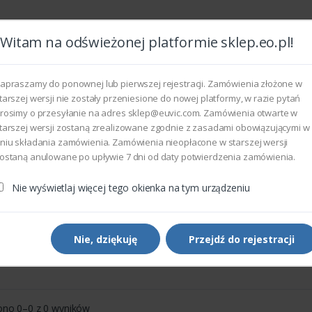
Witam na odświeżonej platformie sklep.eo.pl!
Wszyst
apraszamy do ponownej lub pierwszej rejestracji. Zamówienia złożone w
tarszej wersji nie zostały przeniesione do nowej platformy, w razie pytań
rosimy o przesyłanie na adres sklep@euvic.com. Zamówienia otwarte w
eksploatacyjne
tarszej wersji zostaną zrealizowane zgodnie z zasadami obowiązującymi w
niu składania zamówienia. Zamówienia nieopłacone w starszej wersji
ostaną anulowane po upływie 7 dni od daty potwierdzenia zamówienia.
Nie wyświetlaj więcej tego okienka na tym urządzeniu
Color
Nie, dziękuję
Przejdź do rejestracji
Sortowanie domyślne
Pokaż
ono 0–0 z 0 wyników