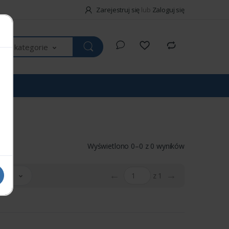
Zarejestruj się
lub
Zaloguj się
kie kategorie
Wyświetlono 0–0 z 0 wyników
←
→
 20
z 1