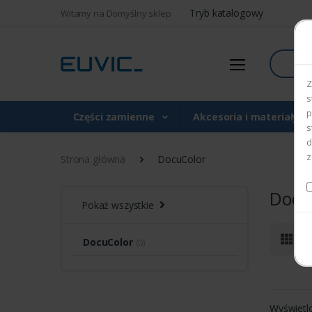
Tryb katalogowy
Witamy na Domyślny sklep
Szukaj
Z
s
p
Części zamienne
Akcesoria i materiały 
s
d
z
Strona główna
DocuColor
Docu
Pokaż wszystkie
DocuColor
(0)
Wyświetl