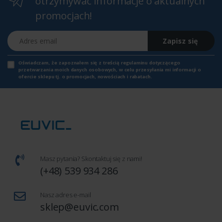
otrzymywać informacje o aktualnych
promocjach!
Adres email
Zapisz się
Oświadczam, że zapoznałem się z
treścią regulaminu
dotyczącego
przetwarzania moich danych osobowych, w celu przesyłania mi informacji o
ofercie sklepu tj. o promocjach, nowościach i rabatach.
Masz pytania? Skontaktuj się z nami!
(+48) 539 934 286
Nasz adres e-mail
sklep@euvic.com