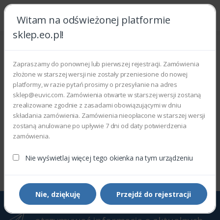
Witam na odświeżonej platformie
sklep.eo.pl!
Strona główna
Inne
Inne
Zapraszamy do ponownej lub pierwszej rejestracji. Zamówienia
złożone w starszej wersji nie zostały przeniesione do nowej
Wyświetlono 0–0 z 0 wyników
platformy, w razie pytań prosimy o przesyłanie na adres
sklep@euvic.com. Zamówienia otwarte w starszej wersji zostaną
Filtry
Sortowanie domyślne
zrealizowane zgodnie z zasadami obowiązującymi w dniu
składania zamówienia. Zamówienia nieopłacone w starszej wersji
zostaną anulowane po upływie 7 dni od daty potwierdzenia
zamówienia.
Wyświetlono 0–0 z 0 wyników
Nie wyświetlaj więcej tego okienka na tym urządzeniu
Nie, dziękuję
Przejdź do rejestracji
Zapisz się do Newslettera, aby