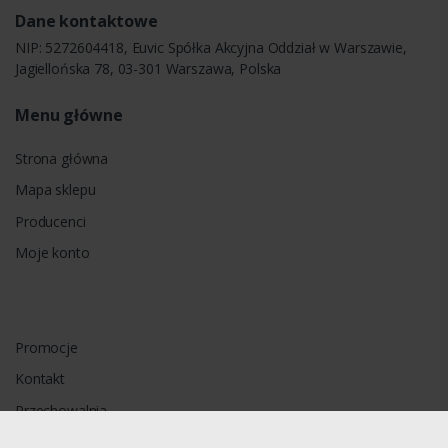
Dane kontaktowe
NIP: 5272604418, Euvic Spółka Akcyjna Oddział w Warszawie,
Jagiellońska 78, 03-301 Warszawa, Polska
Menu główne
Strona główna
Mapa sklepu
Producenci
Moje konto
Promocje
Kontakt
Przechowalnia