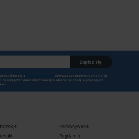
Zapisz się
zapoznałem się z
treścią regulaminu
dotyczącego przetwarzania moich
 w celu przesyłania mi informacji o ofercie sklepu tj. o promocjach,
tach.
romocje
Porównywarka
ontakt
Regulamin