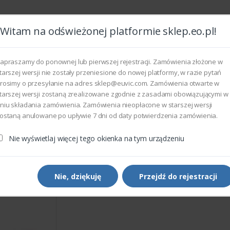
Witam na odświeżonej platformie sklep.eo.pl!
Wszyst
apraszamy do ponownej lub pierwszej rejestracji. Zamówienia złożone w
tarszej wersji nie zostały przeniesione do nowej platformy, w razie pytań
rosimy o przesyłanie na adres sklep@euvic.com. Zamówienia otwarte w
eksploatacyjne
tarszej wersji zostaną zrealizowane zgodnie z zasadami obowiązującymi w
niu składania zamówienia. Zamówienia nieopłacone w starszej wersji
ostaną anulowane po upływie 7 dni od daty potwierdzenia zamówienia.
rukarek i kopiarek
Kabel Xerox 962K41530
Nie wyświetlaj więcej tego okienka na tym urządzeniu
Części do drukarek i kopiarek
Kabel Xerox 962K41530
Nie, dziękuję
Przejdź do rejestracji