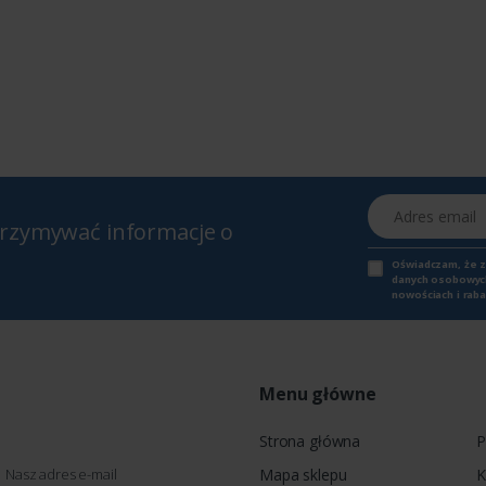
Adres email
otrzymywać informacje o
Oświadczam, że 
danych osobowych,
nowościach i raba
Menu główne
Strona główna
P
Nasz adres e-mail
Mapa sklepu
K