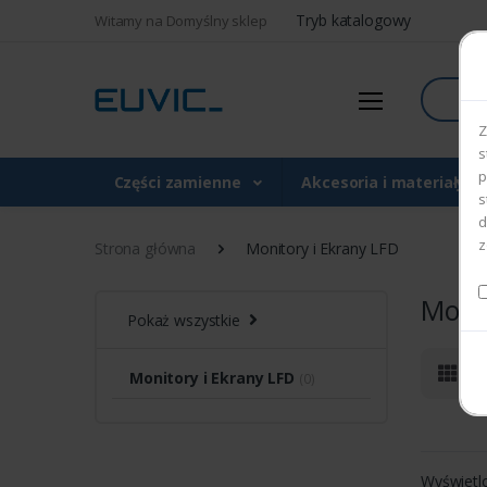
Tryb katalogowy
Witamy na Domyślny sklep
Szukaj
Z
s
p
Części zamienne
Akcesoria i materiały 
s
d
z
Strona główna
Monitory i Ekrany LFD
Monit
Pokaż wszystkie
Monitory i Ekrany LFD
(0)
Wyświetl