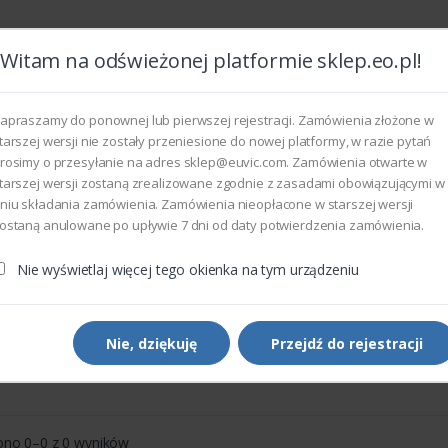
Witam na odświeżonej platformie sklep.eo.pl!
Wszyst
apraszamy do ponownej lub pierwszej rejestracji. Zamówienia złożone w
tarszej wersji nie zostały przeniesione do nowej platformy, w razie pytań
rosimy o przesyłanie na adres sklep@euvic.com. Zamówienia otwarte w
eksploatacyjne
tarszej wersji zostaną zrealizowane zgodnie z zasadami obowiązującymi w
niu składania zamówienia. Zamówienia nieopłacone w starszej wersji
ostaną anulowane po upływie 7 dni od daty potwierdzenia zamówienia.
Nie wyświetlaj więcej tego okienka na tym urządzeniu
ory i Ekrany LFD
Nie, dziękuję
Przejdź do rejestracji
Sortowanie domyślne
Pokaż
ono 0–0 z 0 wyników