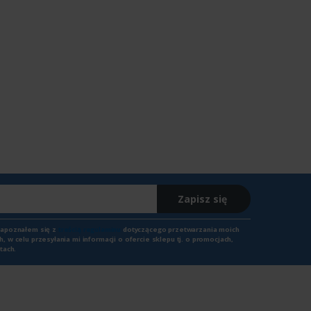
Zapisz się
zapoznałem się z
treścią regulaminu
dotyczącego przetwarzania moich
 w celu przesyłania mi informacji o ofercie sklepu tj. o promocjach,
tach.