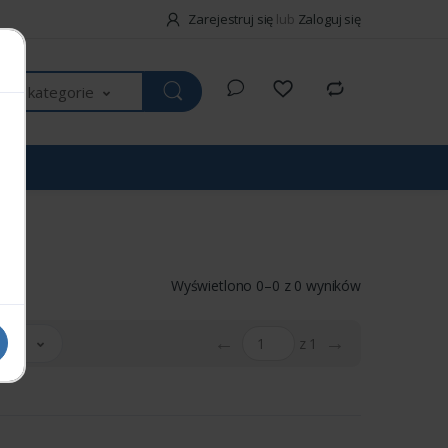
Zarejestruj się
lub
Zaloguj się
kie kategorie
Wyświetlono 0–0 z 0 wyników
←
→
 20
z 1