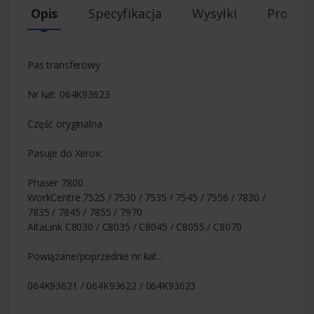
Opis
Specyfikacja
Wysyłki
Produk
Pas transferowy
Nr kat. 064K93623
Część oryginalna
Pasuje do Xerox:
Phaser 7800
WorkCentre 7525 / 7530 / 7535 / 7545 / 7556 / 7830 /
7835 / 7845 / 7855 / 7970
AltaLink C8030 / C8035 / C8045 / C8055 / C8070
Powiązane/poprzednie nr kat.:
064K93621 / 064K93622 / 064K93623