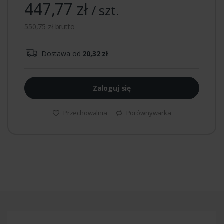
447,77 zł
/ szt.
550,75 zł brutto
Dostawa od
20,32 zł
Zaloguj się
Przechowalnia
Porównywarka