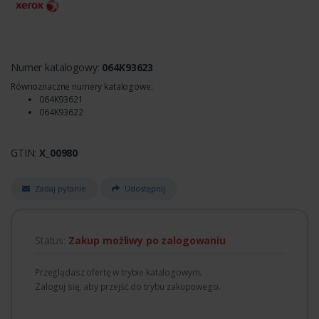
Numer katalogowy:
064K93623
Równoznaczne numery katalogowe:
064K93621
064K93622
GTIN:
X_00980
Zadaj pytanie
Udostępnij
Status:
Zakup możliwy po zalogowaniu
Przeglądasz ofertę w trybie katalogowym.
Zaloguj się, aby przejść do trybu zakupowego.