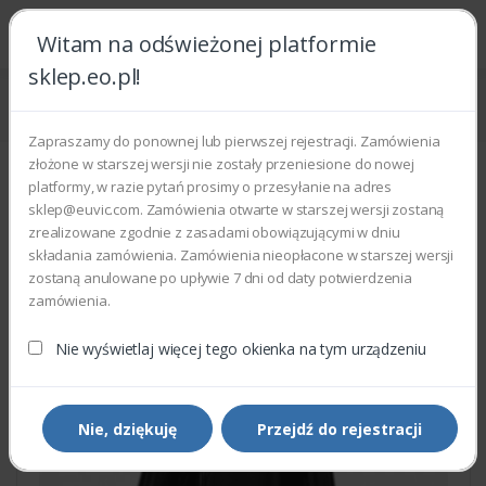
Witam na odświeżonej platformie
sklep.eo.pl!
Strona główna
Części zamienne
Części do drukarek i kopiarek
Pas transferowy Xerox 064K93623
Zapraszamy do ponownej lub pierwszej rejestracji. Zamówienia
złożone w starszej wersji nie zostały przeniesione do nowej
platformy, w razie pytań prosimy o przesyłanie na adres
sklep@euvic.com. Zamówienia otwarte w starszej wersji zostaną
zrealizowane zgodnie z zasadami obowiązującymi w dniu
składania zamówienia. Zamówienia nieopłacone w starszej wersji
zostaną anulowane po upływie 7 dni od daty potwierdzenia
zamówienia.
Nie wyświetlaj więcej tego okienka na tym urządzeniu
Nie, dziękuję
Przejdź do rejestracji