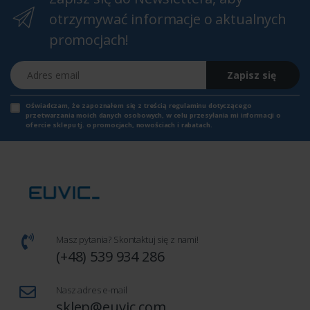
otrzymywać informacje o aktualnych
promocjach!
Adres email
Zapisz się
Oświadczam, że zapoznałem się z
treścią regulaminu
dotyczącego
przetwarzania moich danych osobowych, w celu przesyłania mi informacji o
ofercie sklepu tj. o promocjach, nowościach i rabatach.
Masz pytania? Skontaktuj się z nami!
(+48) 539 934 286
Nasz adres e-mail
sklep@euvic.com