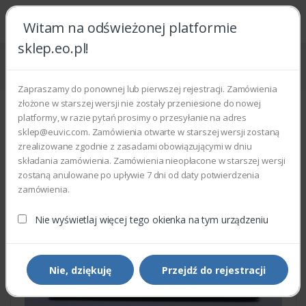
Witam na odświeżonej platformie
sklep.eo.pl!
Strona główna
Części zamienne
Części do drukarek i kopiarek
Rolka transferowa Xerox 802K81270
Zapraszamy do ponownej lub pierwszej rejestracji. Zamówienia
złożone w starszej wersji nie zostały przeniesione do nowej
platformy, w razie pytań prosimy o przesyłanie na adres
sklep@euvic.com. Zamówienia otwarte w starszej wersji zostaną
zrealizowane zgodnie z zasadami obowiązującymi w dniu
składania zamówienia. Zamówienia nieopłacone w starszej wersji
zostaną anulowane po upływie 7 dni od daty potwierdzenia
zamówienia.
Nie wyświetlaj więcej tego okienka na tym urządzeniu
Nie, dziękuję
Przejdź do rejestracji