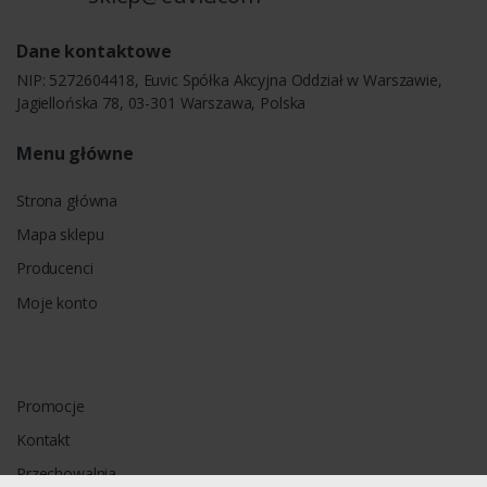
Dane kontaktowe
NIP: 5272604418, Euvic Spółka Akcyjna Oddział w Warszawie,
Jagiellońska 78, 03-301 Warszawa, Polska
Menu główne
Strona główna
Mapa sklepu
Producenci
Moje konto
Promocje
Kontakt
Przechowalnia