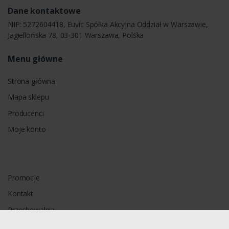
Dane kontaktowe
NIP: 5272604418, Euvic Spółka Akcyjna Oddział w Warszawie,
Jagiellońska 78, 03-301 Warszawa, Polska
Menu główne
Strona główna
Mapa sklepu
Producenci
Moje konto
Promocje
Kontakt
Przechowalnia