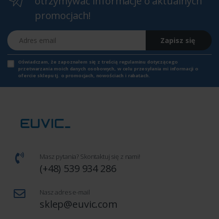
otrzymywać informacje o aktualnych
promocjach!
Adres email
Zapisz się
Oświadczam, że zapoznałem się z
treścią regulaminu
dotyczącego
przetwarzania moich danych osobowych, w celu przesyłania mi informacji o
ofercie sklepu tj. o promocjach, nowościach i rabatach.
Masz pytania? Skontaktuj się z nami!
(+48) 539 934 286
Nasz adres e-mail
sklep@euvic.com