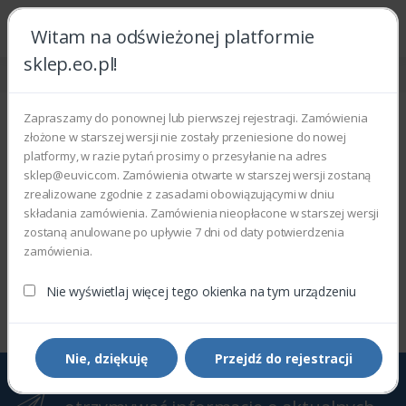
Witam na odświeżonej platformie
sklep.eo.pl!
Strona główna
Urządzenia drukujące
Urządzenia drukujące
Zapraszamy do ponownej lub pierwszej rejestracji. Zamówienia
złożone w starszej wersji nie zostały przeniesione do nowej
Wyświetlono 0–0 z 0 wyników
platformy, w razie pytań prosimy o przesyłanie na adres
sklep@euvic.com. Zamówienia otwarte w starszej wersji zostaną
Filtry
Sortowanie domyślne
zrealizowane zgodnie z zasadami obowiązującymi w dniu
składania zamówienia. Zamówienia nieopłacone w starszej wersji
zostaną anulowane po upływie 7 dni od daty potwierdzenia
zamówienia.
Wyświetlono 0–0 z 0 wyników
Nie wyświetlaj więcej tego okienka na tym urządzeniu
Nie, dziękuję
Przejdź do rejestracji
Zapisz się do Newslettera, aby