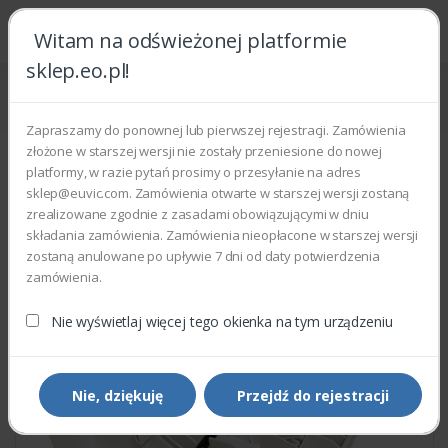
Witam na odświeżonej platformie
sklep.eo.pl!
Strona główna
Części zamienne
Części do drukarek i kopiarek
Xerox 002N03064 - DADF COVER OPEN
Zapraszamy do ponownej lub pierwszej rejestracji. Zamówienia
złożone w starszej wersji nie zostały przeniesione do nowej
platformy, w razie pytań prosimy o przesyłanie na adres
sklep@euvic.com. Zamówienia otwarte w starszej wersji zostaną
zrealizowane zgodnie z zasadami obowiązującymi w dniu
składania zamówienia. Zamówienia nieopłacone w starszej wersji
zostaną anulowane po upływie 7 dni od daty potwierdzenia
zamówienia.
Nie wyświetlaj więcej tego okienka na tym urządzeniu
Nie, dziękuję
Przejdź do rejestracji