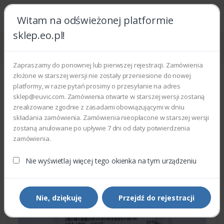
Witam na odświeżonej platformie
sklep.eo.pl!
Strona główna
Części zamienne
Części do drukarek i kopiarek
Xerox 003N00967 - MEA UNIT HINGE
Zapraszamy do ponownej lub pierwszej rejestracji. Zamówienia
złożone w starszej wersji nie zostały przeniesione do nowej
platformy, w razie pytań prosimy o przesyłanie na adres
sklep@euvic.com. Zamówienia otwarte w starszej wersji zostaną
zrealizowane zgodnie z zasadami obowiązującymi w dniu
składania zamówienia. Zamówienia nieopłacone w starszej wersji
zostaną anulowane po upływie 7 dni od daty potwierdzenia
zamówienia.
Nie wyświetlaj więcej tego okienka na tym urządzeniu
Nie, dziękuję
Przejdź do rejestracji