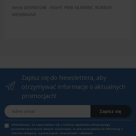
Xerox 003N01048 - RIGHT PWB NUMERIC RUBBER
MEMBRANE
Zapisz się do Newslettera, aby
otrzymywać informacje o aktualnych
promocjach!
Adres email
Zapisz się
Oświadczam, że zapoznałem się z
treścią regulaminu
dotyczącego
przetwarzania moich danych osobowych, w celu przesyłania mi informacji o
ofercie sklepu tj. o promocjach, nowościach i rabatach.