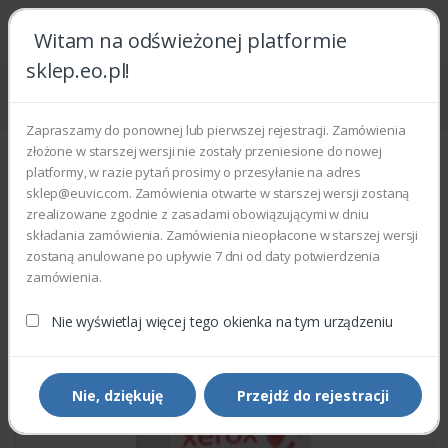
Witam na odświeżonej platformie
sklep.eo.pl!
Strona główna
Części zamienne
Części do drukarek i kopiarek
Xerox 003N01048 - RIGHT PWB NUMERIC RUBBER MEMBRANE
Zapraszamy do ponownej lub pierwszej rejestracji. Zamówienia
złożone w starszej wersji nie zostały przeniesione do nowej
platformy, w razie pytań prosimy o przesyłanie na adres
sklep@euvic.com. Zamówienia otwarte w starszej wersji zostaną
zrealizowane zgodnie z zasadami obowiązującymi w dniu
składania zamówienia. Zamówienia nieopłacone w starszej wersji
zostaną anulowane po upływie 7 dni od daty potwierdzenia
zamówienia.
Nie wyświetlaj więcej tego okienka na tym urządzeniu
Nie, dziękuję
Przejdź do rejestracji