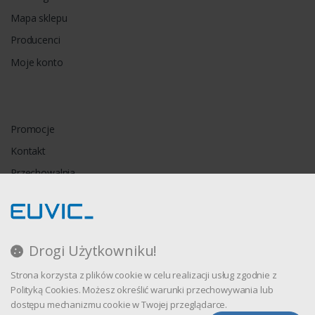
Mapa sklepu
Producenci
Moje konto
Promocje
Kontakt
Przechowalnia
Porównywarka
Drogi Użytkowniku!
Regulamin
Strona korzysta z plików cookie w celu realizacji usług zgodnie z
Polityka prywatności
Polityką Cookies. Możesz określić warunki przechowywania lub
dostępu mechanizmu cookie w Twojej przeglądarce.