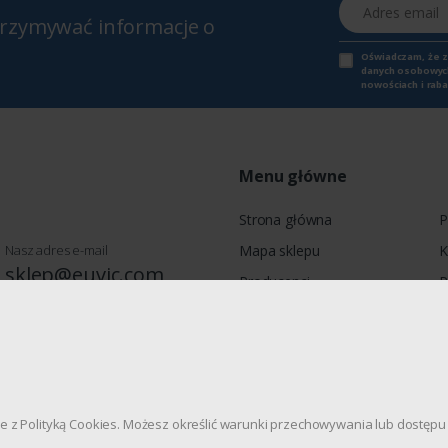
Adres email
otrzymywać informacje o
Oświadczam, że 
danych osobowych,
nowościach i raba
Menu główne
Strona główna
P
Nasz adres e-mail
Mapa sklepu
K
sklep@euvic.com
Producenci
P
Moje konto
wie, Jagiellońska 78, 03-301
dnie z Polityką Cookies. Możesz określić warunki przechowywania lub dostę