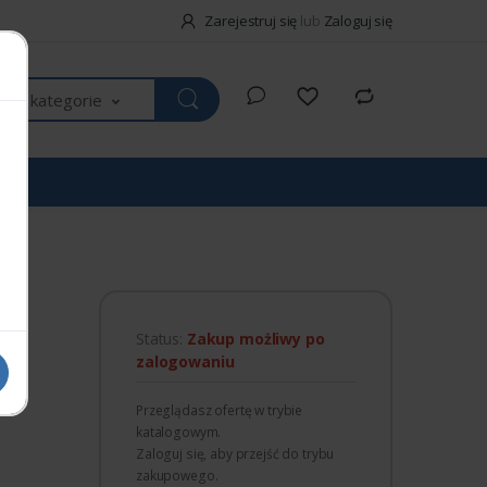
Zarejestruj się
lub
Zaloguj się
kie kategorie
NIT
Status:
Zakup możliwy po
zalogowaniu
Przeglądasz ofertę w trybie
katalogowym.
Zaloguj się, aby przejść do trybu
zakupowego.