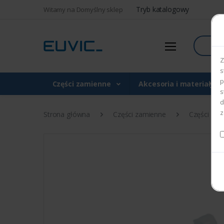
Tryb katalogowy
Witamy na Domyślny sklep
Szukaj
Z
s
p
Części zamienne
Akcesoria i materiały 
s
d
z
Strona główna
Części zamienne
Części do d