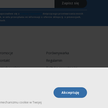
Zapisz się
zapoznałem się z
treścią regulaminu
dotyczącego przetwarzania moich
 w celu przesyłania mi informacji o ofercie sklepu tj. o promocjach,
tach.
romocje
Porównywarka
ontakt
Regulamin
rzechowalnia
Polityka prywatności
Akceptuję
pu mechanizmu cookie w Twojej