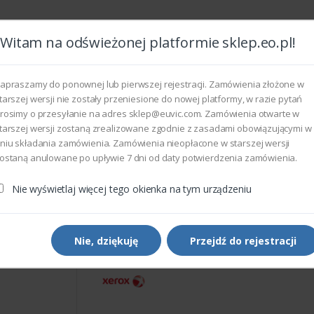
Witam na odświeżonej platformie sklep.eo.pl!
Wszyst
apraszamy do ponownej lub pierwszej rejestracji. Zamówienia złożone w
tarszej wersji nie zostały przeniesione do nowej platformy, w razie pytań
rosimy o przesyłanie na adres sklep@euvic.com. Zamówienia otwarte w
eksploatacyjne
tarszej wersji zostaną zrealizowane zgodnie z zasadami obowiązującymi w
niu składania zamówienia. Zamówienia nieopłacone w starszej wersji
ostaną anulowane po upływie 7 dni od daty potwierdzenia zamówienia.
rukarek i kopiarek
Xerox 003N01051 - MEA UNIT HINGE
Nie wyświetlaj więcej tego okienka na tym urządzeniu
Części do drukarek i kopiarek
Xerox 003N01051 - MEA U
HINGE
Nie, dziękuję
Przejdź do rejestracji