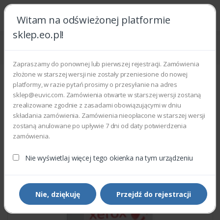
Witam na odświeżonej platformie
sklep.eo.pl!
Strona główna
Części zamienne
Części do drukarek i kopiarek
Xerox 006K29971 - SHAFT POST FUSER
Zapraszamy do ponownej lub pierwszej rejestracji. Zamówienia
złożone w starszej wersji nie zostały przeniesione do nowej
platformy, w razie pytań prosimy o przesyłanie na adres
sklep@euvic.com. Zamówienia otwarte w starszej wersji zostaną
zrealizowane zgodnie z zasadami obowiązującymi w dniu
składania zamówienia. Zamówienia nieopłacone w starszej wersji
zostaną anulowane po upływie 7 dni od daty potwierdzenia
zamówienia.
Nie wyświetlaj więcej tego okienka na tym urządzeniu
Nie, dziękuję
Przejdź do rejestracji