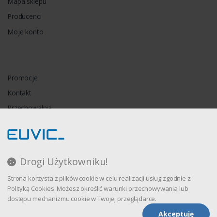
Mapa sklepu
Producenci
Moje konto
Promocje
Kontakt
Przechowalnia
Porównywarka
Drogi Użytkowniku!
Regulamin
Strona korzysta z plików cookie w celu realizacji usług zgodnie z
Polityka prywatności
Polityką Cookies. Możesz określić warunki przechowywania lub
dostępu mechanizmu cookie w Twojej przeglądarce.
Akceptuję