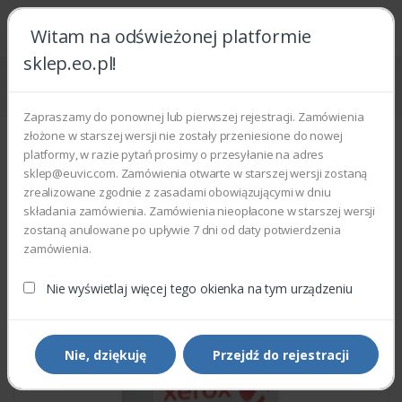
Witam na odświeżonej platformie
sklep.eo.pl!
Strona główna
Części zamienne
Części do drukarek i kopiarek
Xerox 006K32470 - SUB ASSEMBLY R1 ROLLER
Zapraszamy do ponownej lub pierwszej rejestracji. Zamówienia
złożone w starszej wersji nie zostały przeniesione do nowej
platformy, w razie pytań prosimy o przesyłanie na adres
sklep@euvic.com. Zamówienia otwarte w starszej wersji zostaną
zrealizowane zgodnie z zasadami obowiązującymi w dniu
składania zamówienia. Zamówienia nieopłacone w starszej wersji
zostaną anulowane po upływie 7 dni od daty potwierdzenia
zamówienia.
Nie wyświetlaj więcej tego okienka na tym urządzeniu
Nie, dziękuję
Przejdź do rejestracji