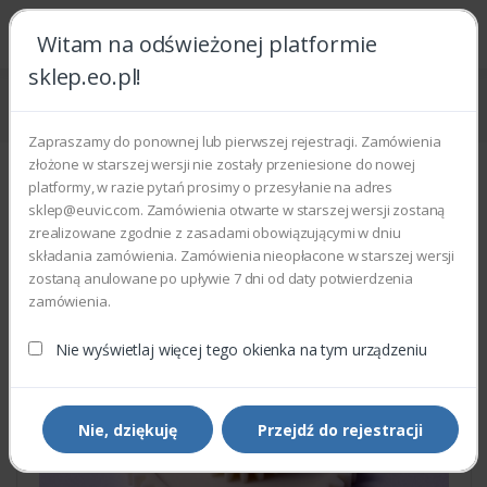
Witam na odświeżonej platformie
sklep.eo.pl!
Strona główna
Części zamienne
Części do drukarek i kopiarek
Xerox 007N01645 - GEAR
Zapraszamy do ponownej lub pierwszej rejestracji. Zamówienia
złożone w starszej wersji nie zostały przeniesione do nowej
platformy, w razie pytań prosimy o przesyłanie na adres
sklep@euvic.com. Zamówienia otwarte w starszej wersji zostaną
zrealizowane zgodnie z zasadami obowiązującymi w dniu
składania zamówienia. Zamówienia nieopłacone w starszej wersji
zostaną anulowane po upływie 7 dni od daty potwierdzenia
zamówienia.
Nie wyświetlaj więcej tego okienka na tym urządzeniu
Nie, dziękuję
Przejdź do rejestracji