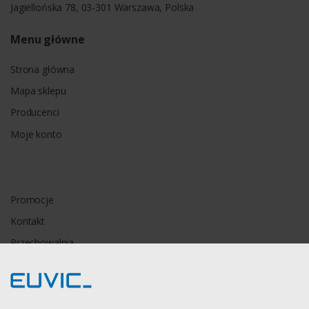
Jagiellońska 78, 03-301 Warszawa, Polska
Menu główne
Strona główna
Mapa sklepu
Producenci
Moje konto
Promocje
Kontakt
Przechowalnia
Porównywarka