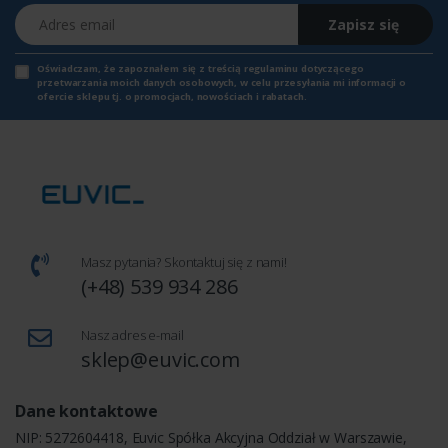
Adres email
Zapisz się
Oświadczam, że zapoznałem się z
treścią regulaminu
dotyczącego
przetwarzania moich danych osobowych, w celu przesyłania mi informacji o
ofercie sklepu tj. o promocjach, nowościach i rabatach.
Masz pytania? Skontaktuj się z nami!
(+48) 539 934 286
Nasz adres e-mail
sklep@euvic.com
Dane kontaktowe
NIP: 5272604418, Euvic Spółka Akcyjna Oddział w Warszawie,