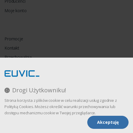
Producenci
Moje konto
Promocje
Kontakt
Przechowalnia
Porównywarka
Drogi Użytkowniku!
Regulamin
Strona korzysta z plików cookie w celu realizacji usług zgodnie z
Polityka prywatności
Polityką Cookies. Możesz określić warunki przechowywania lub
dostępu mechanizmu cookie w Twojej przeglądarce.
Akceptuję
Oprogramowanie sklepu internetowego dostarcza
CStore.pl