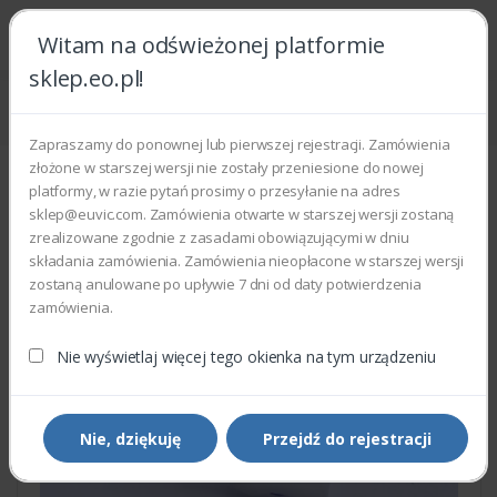
Witam na odświeżonej platformie
sklep.eo.pl!
Strona główna
Części zamienne
Części do drukarek i kopiarek
Xerox 019E48481 - CLIP HOLDER
Zapraszamy do ponownej lub pierwszej rejestracji. Zamówienia
złożone w starszej wersji nie zostały przeniesione do nowej
platformy, w razie pytań prosimy o przesyłanie na adres
sklep@euvic.com. Zamówienia otwarte w starszej wersji zostaną
zrealizowane zgodnie z zasadami obowiązującymi w dniu
składania zamówienia. Zamówienia nieopłacone w starszej wersji
zostaną anulowane po upływie 7 dni od daty potwierdzenia
zamówienia.
Nie wyświetlaj więcej tego okienka na tym urządzeniu
Nie, dziękuję
Przejdź do rejestracji