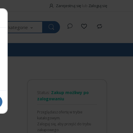
Zarejestruj się
lub
Zaloguj się
kie kategorie
Status:
Zakup możliwy po
zalogowaniu
Przeglądasz ofertę w trybie
katalogowym.
Zaloguj się, aby przejść do trybu
zakupowego.