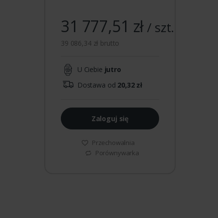
31 777,51 zł
/ szt.
39 086,34 zł brutto
U Ciebie
jutro
Dostawa od
20,32 zł
Zaloguj się
Przechowalnia
Porównywarka