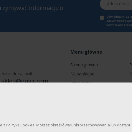
Adres email
otrzymywać informacje o
Oświadczam, że 
danych osobowych,
nowościach i raba
Menu główne
Strona główna
P
Nasz adres e-mail
Mapa sklepu
K
sklep@euvic.com
Producenci
P
Moje konto
wie, Jagiellońska 78, 03-301
dnie z Polityką Cookies. Możesz określić warunki przechowywania lub dostę