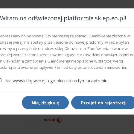
Witam na odświeżonej platformie sklep.eo.pl!
Wszyst
apraszamy do ponownej lub pierwszej rejestracji. Zamówienia złożone w
tarszej wersji nie zostały przeniesione do nowej platformy, w razie pytań
rosimy o przesyłanie na adres sklep@euvic.com. Zamówienia otwarte w
eksploatacyjne
tarszej wersji zostaną zrealizowane zgodnie z zasadami obowiązującymi w
niu składania zamówienia. Zamówienia nieopłacone w starszej wersji
ostaną anulowane po upływie 7 dni od daty potwierdzenia zamówienia.
rukarek i kopiarek
Xerox 019E92900 - FINGER STRIP
Nie wyświetlaj więcej tego okienka na tym urządzeniu
Części do drukarek i kopiarek
Xerox 019E92900 - FINGER
STRIP
Nie, dziękuję
Przejdź do rejestracji