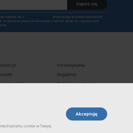
Zapisz się
zapoznałem się z
treścią regulaminu
dotyczącego przetwarzania moich
 w celu przesyłania mi informacji o ofercie sklepu tj. o promocjach,
tach.
romocje
Porównywarka
ontakt
Regulamin
rzechowalnia
Polityka prywatności
Akceptuję
pu mechanizmu cookie w Twojej