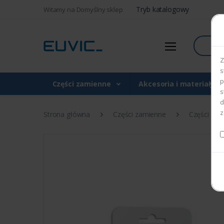
Tryb katalogowy
Witamy na Domyślny sklep
Szukaj
Z
s
p
Części zamienne
Akcesoria i materiały 
s
d
z
Strona główna
Części zamienne
Części do d