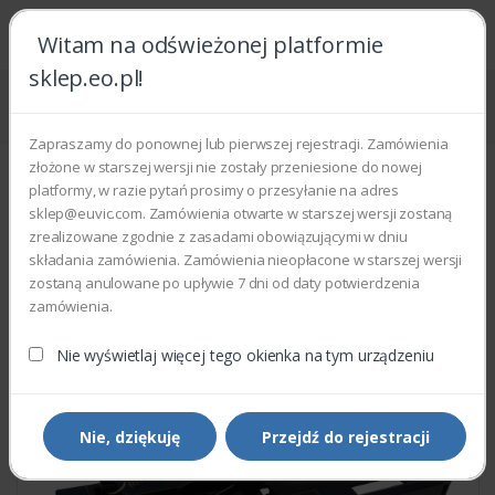
Witam na odświeżonej platformie
sklep.eo.pl!
Strona główna
Części zamienne
Części do drukarek i kopiarek
Xerox 019K11700 - HOLDER ASSEMBLY ARM RIGHT (RIGHT SCANNER ARM)
Zapraszamy do ponownej lub pierwszej rejestracji. Zamówienia
złożone w starszej wersji nie zostały przeniesione do nowej
platformy, w razie pytań prosimy o przesyłanie na adres
sklep@euvic.com. Zamówienia otwarte w starszej wersji zostaną
zrealizowane zgodnie z zasadami obowiązującymi w dniu
składania zamówienia. Zamówienia nieopłacone w starszej wersji
zostaną anulowane po upływie 7 dni od daty potwierdzenia
zamówienia.
Nie wyświetlaj więcej tego okienka na tym urządzeniu
Nie, dziękuję
Przejdź do rejestracji