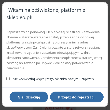
Witam na odświeżonej platformie
sklep.eo.pl!
Strona główna
Części zamienne
Części do drukarek i kopiarek
Xerox 022K74870 - FEED ROLL ASSEMBLY
Zapraszamy do ponownej lub pierwszej rejestracji. Zamówienia
złożone w starszej wersji nie zostały przeniesione do nowej
platformy, w razie pytań prosimy o przesyłanie na adres
sklep@euvic.com. Zamówienia otwarte w starszej wersji zostaną
zrealizowane zgodnie z zasadami obowiązującymi w dniu
składania zamówienia. Zamówienia nieopłacone w starszej wersji
zostaną anulowane po upływie 7 dni od daty potwierdzenia
zamówienia.
Nie wyświetlaj więcej tego okienka na tym urządzeniu
Nie, dziękuję
Przejdź do rejestracji