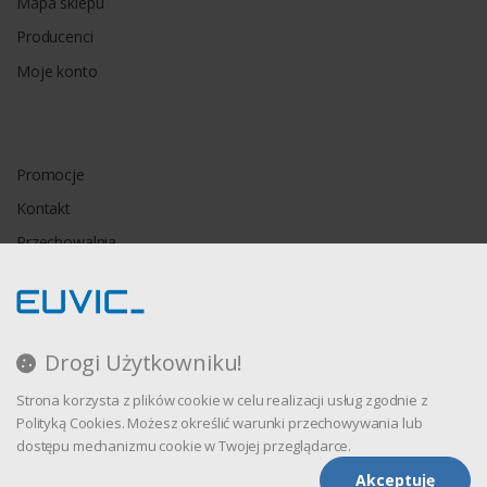
Mapa sklepu
Producenci
Moje konto
Promocje
Kontakt
Przechowalnia
Porównywarka
Drogi Użytkowniku!
Regulamin
Strona korzysta z plików cookie w celu realizacji usług zgodnie z
Polityka prywatności
Polityką Cookies. Możesz określić warunki przechowywania lub
dostępu mechanizmu cookie w Twojej przeglądarce.
Akceptuję