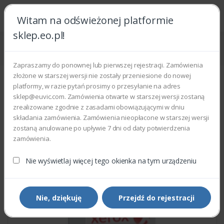
Witam na odświeżonej platformie
sklep.eo.pl!
Strona główna
Części zamienne
Części do drukarek i kopiarek
Xerox 022N02233 - MEA ROLLER HEAT
Zapraszamy do ponownej lub pierwszej rejestracji. Zamówienia
złożone w starszej wersji nie zostały przeniesione do nowej
platformy, w razie pytań prosimy o przesyłanie na adres
sklep@euvic.com. Zamówienia otwarte w starszej wersji zostaną
zrealizowane zgodnie z zasadami obowiązującymi w dniu
składania zamówienia. Zamówienia nieopłacone w starszej wersji
zostaną anulowane po upływie 7 dni od daty potwierdzenia
zamówienia.
Nie wyświetlaj więcej tego okienka na tym urządzeniu
Nie, dziękuję
Przejdź do rejestracji