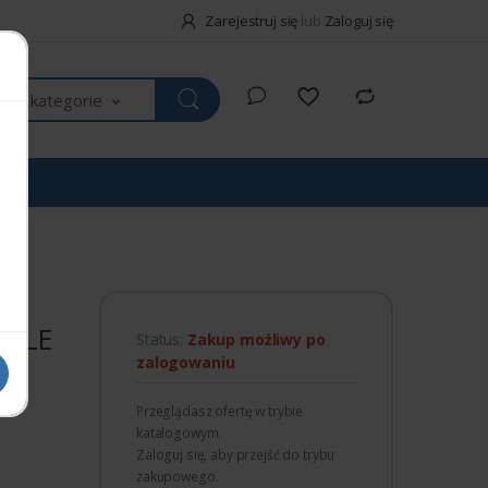
Zarejestruj się
lub
Zaloguj się
kie kategorie
IDLE
Status:
Zakup możliwy po
zalogowaniu
Przeglądasz ofertę w trybie
katalogowym.
Zaloguj się, aby przejść do trybu
zakupowego.