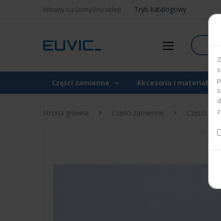
Tryb katalogowy
Witamy na Domyślny sklep
Szukaj
Z
s
p
Części zamienne
Akcesoria i materiały 
s
d
z
Strona główna
Części zamienne
Części do d