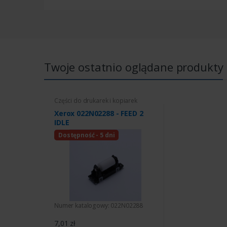
Twoje ostatnio oglądane produkty
Części do drukarek i kopiarek
Xerox 022N02288 - FEED 2
IDLE
Dostępność - 5 dni
Numer katalogowy: 022N02288
7,01 zł