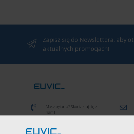
Zapisz się do Newslettera, aby 
aktualnych promocjach!
Masz pytania? Skontaktuj się z
nami!
(+48) 539 934 286