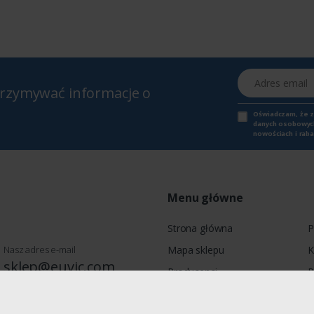
Adres email
otrzymywać informacje o
Oświadczam, że 
danych osobowych,
nowościach i raba
Menu główne
Strona główna
P
Nasz adres e-mail
Mapa sklepu
K
sklep@euvic.com
Producenci
P
Moje konto