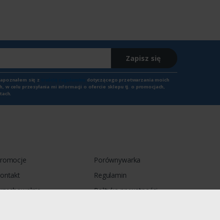
Zapisz się
zapoznałem się z
treścią regulaminu
dotyczącego przetwarzania moich
 w celu przesyłania mi informacji o ofercie sklepu tj. o promocjach,
tach.
romocje
Porównywarka
ontakt
Regulamin
rzechowalnia
Polityka prywatności