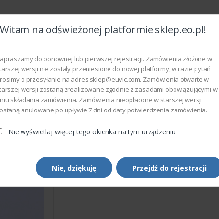
Witam na odświeżonej platformie sklep.eo.pl!
Wszyst
apraszamy do ponownej lub pierwszej rejestracji. Zamówienia złożone w
tarszej wersji nie zostały przeniesione do nowej platformy, w razie pytań
rosimy o przesyłanie na adres sklep@euvic.com. Zamówienia otwarte w
eksploatacyjne
tarszej wersji zostaną zrealizowane zgodnie z zasadami obowiązującymi w
niu składania zamówienia. Zamówienia nieopłacone w starszej wersji
ostaną anulowane po upływie 7 dni od daty potwierdzenia zamówienia.
rukarek i kopiarek
Xerox 022N02288 - FEED 2 IDLE
Nie wyświetlaj więcej tego okienka na tym urządzeniu
Części do drukarek i kopiarek
Xerox 022N02288 - FEED 2 
Nie, dziękuję
Przejdź do rejestracji