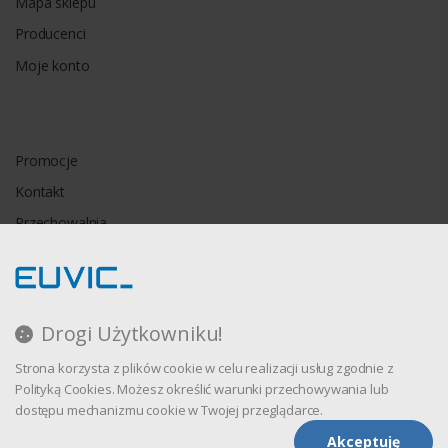
Mapa sklepu
Producenci
Moje konto
Promocje
Kontakt
Przechowalnia
Porównywarka
Drogi Użytkowniku!
Regulamin
Strona korzysta z plików cookie w celu realizacji usług zgodnie z
Polityka prywatności
Polityką Cookies. Możesz określić warunki przechowywania lub
dostępu mechanizmu cookie w Twojej przeglądarce.
Akceptuję