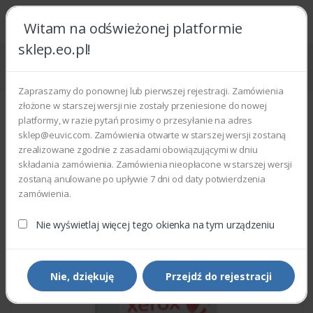
Witam na odświeżonej platformie
sklep.eo.pl!
Strona główna
Części zamienne
Części do drukarek i kopiarek
Xerox 022N02353 - ROLLER TRANSFER
Zapraszamy do ponownej lub pierwszej rejestracji. Zamówienia
złożone w starszej wersji nie zostały przeniesione do nowej
platformy, w razie pytań prosimy o przesyłanie na adres
sklep@euvic.com. Zamówienia otwarte w starszej wersji zostaną
zrealizowane zgodnie z zasadami obowiązującymi w dniu
składania zamówienia. Zamówienia nieopłacone w starszej wersji
zostaną anulowane po upływie 7 dni od daty potwierdzenia
zamówienia.
Nie wyświetlaj więcej tego okienka na tym urządzeniu
Nie, dziękuję
Przejdź do rejestracji