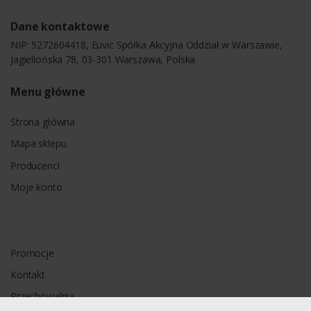
Dane kontaktowe
NIP: 5272604418, Euvic Spółka Akcyjna Oddział w Warszawie,
Jagiellońska 78, 03-301 Warszawa, Polska
Menu główne
Strona główna
Mapa sklepu
Producenci
Moje konto
Promocje
Kontakt
Przechowalnia