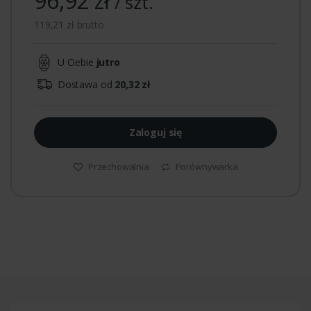
96,92 zł
/ szt.
119,21 zł brutto
U Ciebie
jutro
Dostawa od
20,32 zł
Zaloguj się
Przechowalnia
Porównywarka