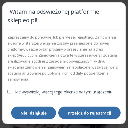
Witam na odświeżonej platformie
sklep.eo.pl!
Strona główna
Części zamienne
Części do drukarek i kopiarek
Xerox 022N02410 - DUPLEX
Zapraszamy do ponownej lub pierwszej rejestracji. Zamówienia
złożone w starszej wersji nie zostały przeniesione do nowej
platformy, w razie pytań prosimy o przesyłanie na adres
sklep@euvic.com. Zamówienia otwarte w starszej wersji zostaną
zrealizowane zgodnie z zasadami obowiązującymi w dniu
składania zamówienia. Zamówienia nieopłacone w starszej wersji
zostaną anulowane po upływie 7 dni od daty potwierdzenia
zamówienia.
Nie wyświetlaj więcej tego okienka na tym urządzeniu
Nie, dziękuję
Przejdź do rejestracji