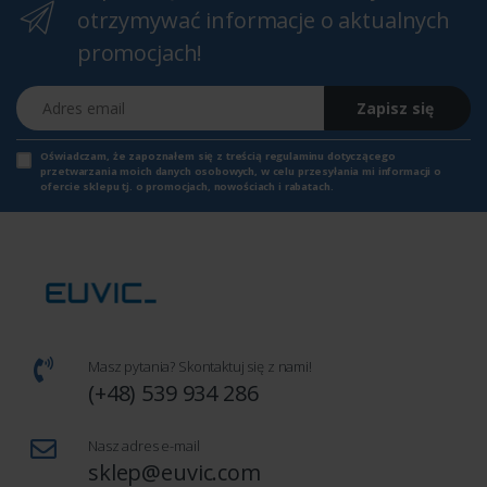
otrzymywać informacje o aktualnych
promocjach!
Adres email
Zapisz się
Oświadczam, że zapoznałem się z
treścią regulaminu
dotyczącego
przetwarzania moich danych osobowych, w celu przesyłania mi informacji o
ofercie sklepu tj. o promocjach, nowościach i rabatach.
Masz pytania? Skontaktuj się z nami!
(+48) 539 934 286
Nasz adres e-mail
sklep@euvic.com