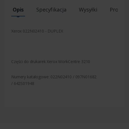
Opis
Specyfikacja
Wysyłki
Produk
Xerox 022N02410 - DUPLEX
Części do drukarek Xerox WorkCentre 3210
Numery katalogowe: 022N02410 / 097N01682
/ 642S01948