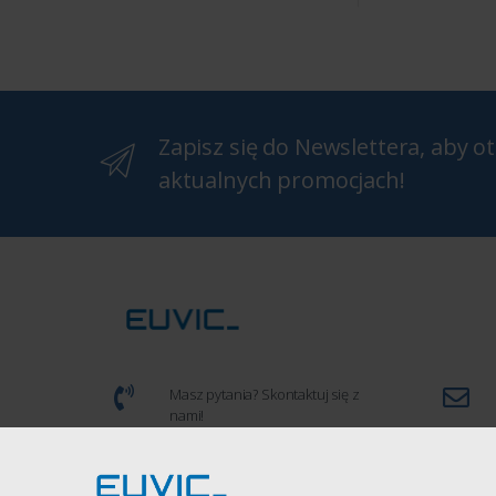
Zapisz się do Newslettera, aby 
aktualnych promocjach!
Masz pytania? Skontaktuj się z
nami!
(+48) 539 934 286