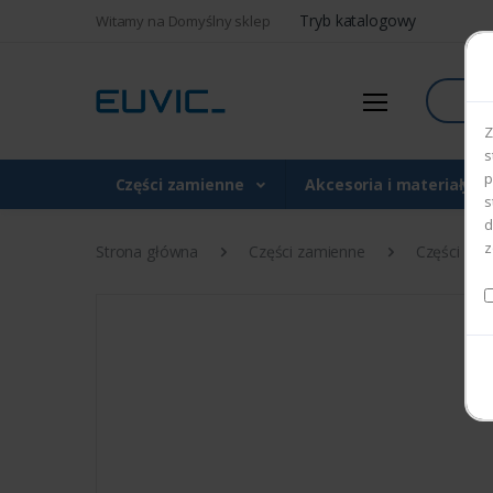
Tryb katalogowy
Witamy na Domyślny sklep
Szukaj
Z
s
p
Części zamienne
Akcesoria i materiały 
s
d
z
Strona główna
Części zamienne
Części do d