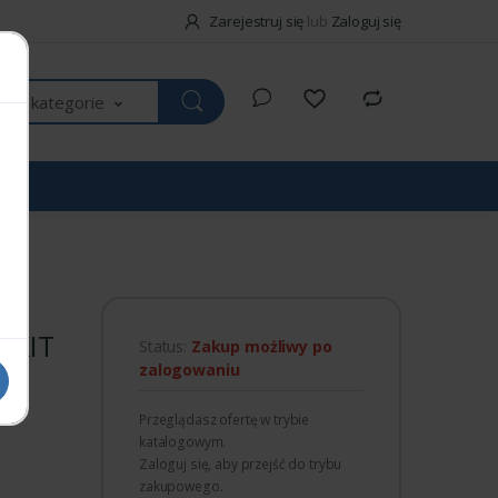
Zarejestruj się
lub
Zaloguj się
kie kategorie
EXIT
Status:
Zakup możliwy po
zalogowaniu
Przeglądasz ofertę w trybie
katalogowym.
Zaloguj się, aby przejść do trybu
zakupowego.