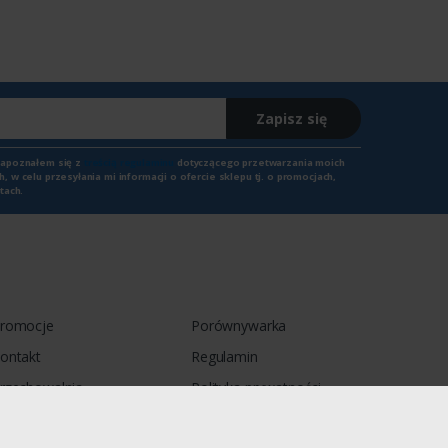
Zapisz się
zapoznałem się z
treścią regulaminu
dotyczącego przetwarzania moich
 w celu przesyłania mi informacji o ofercie sklepu tj. o promocjach,
tach.
romocje
Porównywarka
ontakt
Regulamin
rzechowalnia
Polityka prywatności