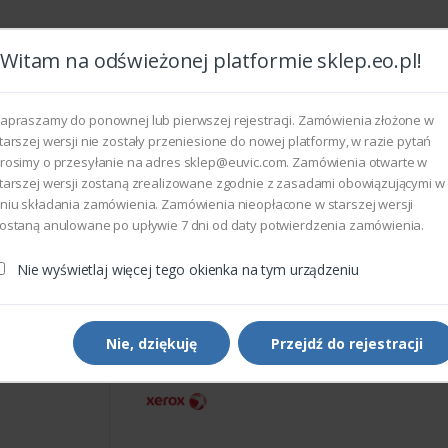
Witam na odświeżonej platformie sklep.eo.pl!
Wszyst
apraszamy do ponownej lub pierwszej rejestracji. Zamówienia złożone w
tarszej wersji nie zostały przeniesione do nowej platformy, w razie pytań
rosimy o przesyłanie na adres sklep@euvic.com. Zamówienia otwarte w
eksploatacyjne
tarszej wersji zostaną zrealizowane zgodnie z zasadami obowiązującymi w
niu składania zamówienia. Zamówienia nieopłacone w starszej wersji
ostaną anulowane po upływie 7 dni od daty potwierdzenia zamówienia.
rukarek i kopiarek
Xerox 032K09890 - LOWER EXIT GUIDE
Nie wyświetlaj więcej tego okienka na tym urządzeniu
Części do drukarek i kopiarek
Xerox 032K09890 - LOWER 
GUIDE
Nie, dziękuję
Przejdź do rejestracji