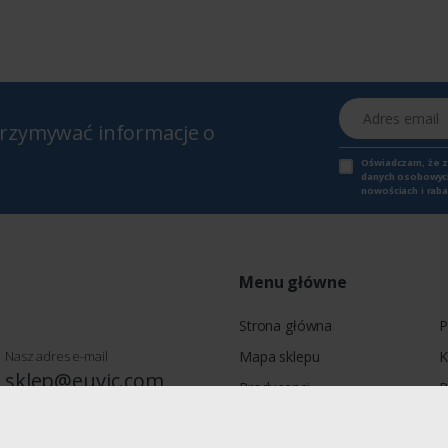
Adres email
otrzymywać informacje o
Oświadczam, że 
danych osobowych,
nowościach i raba
Menu główne
Strona główna
P
Nasz adres e-mail
Mapa sklepu
K
sklep@euvic.com
Producenci
P
Moje konto