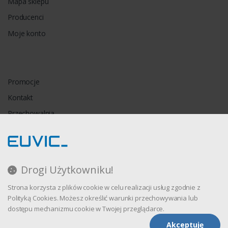
Mapa sklepu
Producenci
Moje konto
Promocje
Kontakt
Przechowalnia
Porównywarka
Drogi Użytkowniku!
Regulamin
Strona korzysta z plików cookie w celu realizacji usług zgodnie z
Polityka prywatności
Polityką Cookies. Możesz określić warunki przechowywania lub
dostępu mechanizmu cookie w Twojej przeglądarce.
Akceptuję