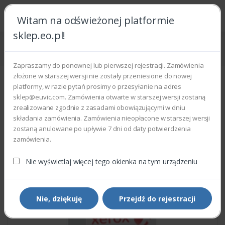
Witam na odświeżonej platformie
sklep.eo.pl!
Strona główna
Części zamienne
Części do drukarek i kopiarek
Xerox 033K96310 - FUSER CLEANING BLADE
Zapraszamy do ponownej lub pierwszej rejestracji. Zamówienia
złożone w starszej wersji nie zostały przeniesione do nowej
platformy, w razie pytań prosimy o przesyłanie na adres
sklep@euvic.com. Zamówienia otwarte w starszej wersji zostaną
zrealizowane zgodnie z zasadami obowiązującymi w dniu
składania zamówienia. Zamówienia nieopłacone w starszej wersji
zostaną anulowane po upływie 7 dni od daty potwierdzenia
zamówienia.
Nie wyświetlaj więcej tego okienka na tym urządzeniu
Nie, dziękuję
Przejdź do rejestracji