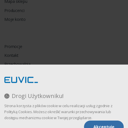
Mapa sklepu
Producenci
Moje konto
Promocje
Kontakt
Przechowalnia
Porównywarka
Drogi Użytkowniku!
Regulamin
Strona korzysta z plików cookie w celu realizacji usług zgodnie z
Polityka prywatności
Polityką Cookies. Możesz określić warunki przechowywania lub
dostępu mechanizmu cookie w Twojej przeglądarce.
Akceptuję