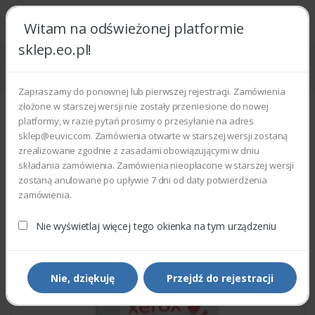
Witam na odświeżonej platformie
sklep.eo.pl!
Strona główna
Części zamienne
Części do drukarek i kopiarek
Xerox 035E64851 - MAG ROLL (SEAL)
Zapraszamy do ponownej lub pierwszej rejestracji. Zamówienia
złożone w starszej wersji nie zostały przeniesione do nowej
platformy, w razie pytań prosimy o przesyłanie na adres
sklep@euvic.com. Zamówienia otwarte w starszej wersji zostaną
zrealizowane zgodnie z zasadami obowiązującymi w dniu
składania zamówienia. Zamówienia nieopłacone w starszej wersji
zostaną anulowane po upływie 7 dni od daty potwierdzenia
zamówienia.
Nie wyświetlaj więcej tego okienka na tym urządzeniu
Nie, dziękuję
Przejdź do rejestracji